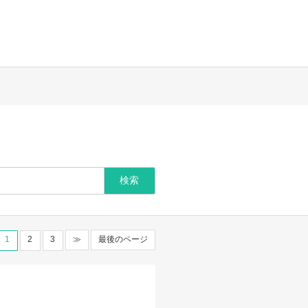
1
2
3
≫
最後のページ