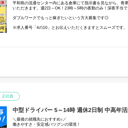
・時間外手当は1分単位で支給！
平和島の流通センター内にある倉庫にて指示書を見ながら、青
頑張った分しっかり評価される仕組みがあります。
いただきます。週2日～OK！23時～5時の夜勤のみ！深夜手当
・2025年2月から退職金制度実施！
ダブルワークでもっと稼ぎたいという方大募集です◎
これまでは「残業が多くて自分の時間、家族の時間が取れなかった
※求人番号「4の10」とお伝えいただくきますとスムーズです。
お給料もプライベートも妥協しない働き方にしてみませんか？
※誠に勝手ながら、8/8(土)～8/16(日)は弊社コールセンター
お休みはシフト制ですが、希望を第一にシフトを組んでいるの
す。
があるから」「旅行に行きたいから●日～◎日は連休で」などお
期間中にWEBからご応募いただいた方につきましては、8/17(
更に芳誠流通の福利厚生には「家族も利用可能なベネフィット
順次ご連絡いたします。何卒ご了承くださいませ。
ィットネスなどがお得に利用できちゃいます！
*入社時期はご相談ください
すぐにでも仕事を始めたい方はスピード面接で即日勤務も可能
には職場見学もご用意しております。現在在職中で入社時期を
るのでご安心ください。
*履歴書レス面接、WEB面接実施中！
気軽に行ける履歴書レス面接対応可能。さらに気軽なWEB面接
いの方や転職活動中の方も安心して面接を行う体制がしっかり
正社員
の面接も可能です。
＜＜履歴書不要！スピード面接＞＞
中型ドライバー 5～14時 週休2日制 中高年
＼最後の就職先におすすめ♪／
働きやすさ・安定感バツグンの環境！