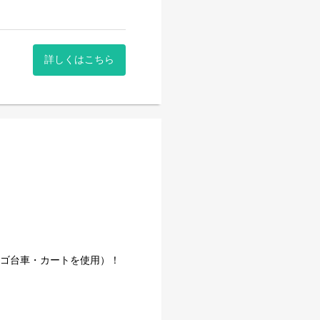
詳しくはこちら
000円など
きた安定企業です。
事量を維持しています。
カゴ台車・カートを使用）！