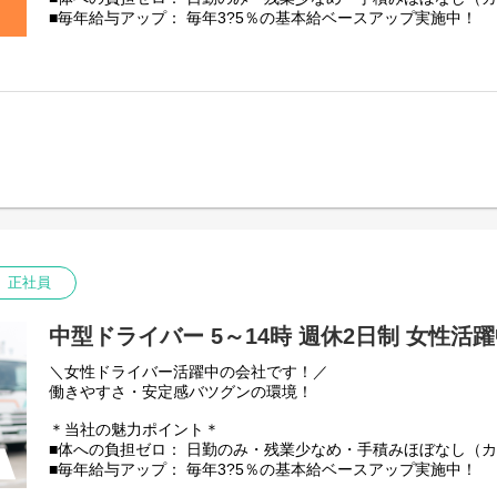
【資格取得支援（実質自己負担なし！）】
■毎年給与アップ： 毎年3?5％の基本給ベースアップ実施中！
中型やフォークリフト免許の取得費用は会社が一旦立替え。
■残業少なめ！残業代は1分単位で100%全額支給
取得後に3年以上勤務で自己負担は実質ゼロに！
普通免許からスタートした先輩も多数活躍中です。
【仕事内容】
中型トラック(4tトラック)での野菜や果物の配送です。
【充実の昇給・手当】
※その他、荷物の積み降ろしや青果の仕分け作業あり。
■昇給： 毎年一律ベースアップあり
積み降ろしには、カゴ台車やカートラックを使います。
■時間外手当： 100%支給（1分単位）
■評価手当： 月1万3035円?5万2140円（能力に応じ5段階）
【配送先】
大田市場から東京23区内外、千葉浦安エリア、川崎横浜エリア
その他手当：
1日1～2件のスーパーへ配送
・無事故報奨金
※1日の走行距離：150㎞～200㎞程度
・勤続手当：1年ごとに毎月500円
・乗務手当：13500円／月
【取り扱い商品】
正社員
・資格手当(資格登録者対象)：
野菜や果物などの青果。
毎月 運行管理者8000円、衛生管理者8000円、 安全管理者5
一番重たいものでも、玉ねぎやバナナなど10kg程度です◎
・深夜手当
中型ドライバー 5～14時 週休2日制 女性活
【安定性・信頼の証】
私たち芳誠流通は、創業40年以上にわたり青果物流通を支えて
＼女性ドライバー活躍中の会社です！／
景気に左右されにくい「食」に関わる仕事のため、安定した仕
働きやすさ・安定感バツグンの環境！
★国土交通省の「働きやすい職場認証」取得
★「東京23区を代表する企業100選」にも選出
＊当社の魅力ポイント＊
■体への負担ゼロ： 日勤のみ・残業少なめ・手積みほぼなし（
【資格取得支援（実質自己負担なし！）】
■毎年給与アップ： 毎年3?5％の基本給ベースアップ実施中！
中型やフォークリフト免許の取得費用は会社が一旦立替え。
■残業少なめ！残業代は1分単位で100%全額支給