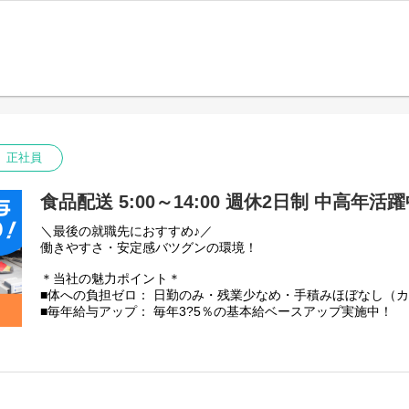
中型トラック(4tトラック)での野菜や果物の配送です。
【充実の昇給・手当】
※その他、荷物の積み降ろしや青果の仕分け作業あり。
■昇給： 毎年一律ベースアップあり
積み降ろしには、カゴ台車やカートラックを使います。
■時間外手当： 100%支給（1分単位）
■評価手当： 月1万3035円?5万2140円（能力に応じ5段階）
【配送先】
大田市場から東京23区内外、千葉浦安エリア、川崎横浜エリア
その他手当：
1日1～2件のスーパーへ配送
・無事故報奨金
※1日の走行距離：150㎞～200㎞程度
・勤続手当：1年ごとに毎月500円
・乗務手当：13500円／月
【取り扱い商品】
正社員
・資格手当(資格登録者対象)：
野菜や果物などの青果。
毎月 運行管理者8000円、衛生管理者8000円、 安全管理者5
一番重たいものでも、玉ねぎやバナナなど10kg程度です◎
・深夜手当
食品配送 5:00～14:00 週休2日制 中高年活
【安定性・信頼の証】
私たち芳誠流通は、創業40年以上にわたり青果物流通を支えて
＼最後の就職先におすすめ♪／
景気に左右されにくい「食」に関わる仕事のため、安定した仕
働きやすさ・安定感バツグンの環境！
★国土交通省の「働きやすい職場認証」取得
★「東京23区を代表する企業100選」にも選出
＊当社の魅力ポイント＊
■体への負担ゼロ： 日勤のみ・残業少なめ・手積みほぼなし（
【資格取得支援（実質自己負担なし！）】
■毎年給与アップ： 毎年3?5％の基本給ベースアップ実施中！
中型やフォークリフト免許の取得費用は会社が一旦立替え。
■残業少なめ！残業代は1分単位で100%全額支給
取得後に3年以上勤務で自己負担は実質ゼロに！
普通免許からスタートした先輩も多数活躍中です。
【仕事内容】
中型トラック(4tトラック)での野菜や果物の配送です。
【充実の昇給・手当】
※その他、荷物の積み降ろしや青果の仕分け作業あり。
■昇給： 毎年一律ベースアップあり
積み降ろしには、カゴ台車やカートラックを使います。