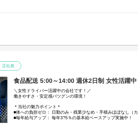
取得後に3年以上勤務で自己負担は実質ゼロに！
普通免許からスタートした先輩も多数活躍中です。
【仕事内容】
中型トラック(4tトラック)での野菜や果物の配送です。
【充実の昇給・手当】
※その他、荷物の積み降ろしや青果の仕分け作業あり。
■昇給： 毎年一律ベースアップあり
積み降ろしには、カゴ台車やカートラックを使います。
■時間外手当： 100%支給（1分単位）
■評価手当： 月1万3035円?5万2140円（能力に応じ5段階）
【配送先】
大田市場から東京23区内外、千葉浦安エリア、川崎横浜エリア
その他手当：
1日1～2件のスーパーへ配送
・無事故報奨金
※1日の走行距離：150㎞～200㎞程度
・勤続手当：1年ごとに毎月500円
・乗務手当：13500円／月
【取り扱い商品】
正社員
・資格手当(資格登録者対象)：
野菜や果物などの青果。
毎月 運行管理者8000円、衛生管理者8000円、 安全管理者5
一番重たいものでも、玉ねぎやバナナなど10kg程度です◎
・深夜手当
食品配送 5:00～14:00 週休2日制 女性活躍中
【安定性・信頼の証】
私たち芳誠流通は、創業40年以上にわたり青果物流通を支えて
＼女性ドライバー活躍中の会社です！／
景気に左右されにくい「食」に関わる仕事のため、安定した仕
働きやすさ・安定感バツグンの環境！
★国土交通省の「働きやすい職場認証」取得
★「東京23区を代表する企業100選」にも選出
＊当社の魅力ポイント＊
■体への負担ゼロ： 日勤のみ・残業少なめ・手積みほぼなし（
【資格取得支援（実質自己負担なし！）】
■毎年給与アップ： 毎年3?5％の基本給ベースアップ実施中！
中型やフォークリフト免許の取得費用は会社が一旦立替え。
■残業少なめ！残業代は1分単位で100%全額支給
取得後に3年以上勤務で自己負担は実質ゼロに！
普通免許からスタートした先輩も多数活躍中です。
【仕事内容】