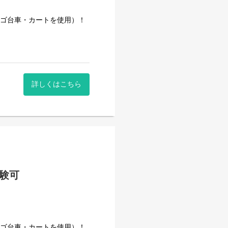
カゴ台車・カートを使用）！
詳しくはこちら
経験可
きた安定企業です。
事量を維持しています。
カゴ台車・カートを使用）！