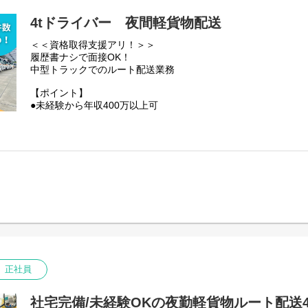
4tドライバー 夜間軽貨物配送
＜＜資格取得支援アリ！＞＞
履歴書ナシで面接OK！
中型トラックでのルート配送業務
【ポイント】
●未経験から年収400万以上可
●週休2日、希望休も柔軟に対応
●配送件数は1日1～2件程度
●時間外手当は1分単位で支給
●2025年2月から退職金制度実施
中型トラック（4tトラック）を使って、青果市場から配送セン
配送していただくお仕事です。付随業務として、フォークリフ
をしていただきます。扱う商品は青果のため比較的軽量◎一部
一番重たいものでも玉ねぎやバナナで10㎏程度です◎
これまでは「残業が多くて自分の時間、家族の時間が取れなかった
お給料もプライベートも妥協しない働き方にしてみませんか？
お休みはシフト制ですが、希望を第一にシフトを組んでいるの
正社員
があるから」「旅行に行きたいから●日～◎日は連休で」などお
更に芳誠流通の福利厚生には「家族も利用可能なベネフィット
ィットネスなどがお得に利用できちゃいます！
社宅完備/未経験OKの夜勤軽貨物ルート配送4t