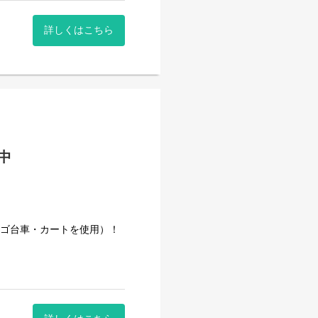
詳しくはこちら
000円など
躍中
きた安定企業です。
事量を維持しています。
カゴ台車・カートを使用）！