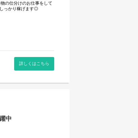
果物の仕分けのお仕事をして
でしっかり稼げます◎
…」という方、2026年は
をお休みとさせていただきま
で「この日は家族のイベント
気軽に申請してください！
月)に確認後、
」がございます！飲食店やフ
詳しくはこちら
。じっくり考えて決めたい方
調整したい方も柔軟に対応す
もございます。遠方にお住ま
整っています◎もちろん直接
活躍中