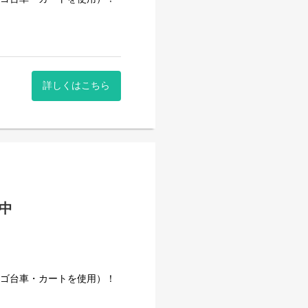
詳しくはこちら
000円など
躍中
きた安定企業です。
事量を維持しています。
カゴ台車・カートを使用）！