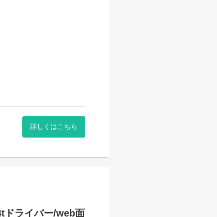
ターへ、野菜や果物をルート
詳しくはこちら
トでのパレットの積み降ろし
手降ろし作業がありますが、
…」という方、2026年は
で「この日は家族のイベント
気軽に申請してください！
」がございます！飲食店やフ
ドライバー/web面