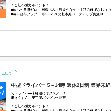
＊当社の魅力ポイント＊
■体への負担ゼロ： 日勤のみ・残業少なめ・手積みほぼなし（
■毎年給与アップ： 毎年3?5％の基本給ベースアップ実施中！
■残業少なめ！残業代は1分単位で100%全額支給
【仕事内容】
中型トラック(4tトラック)での野菜や果物の配送です。
※その他、荷物の積み降ろしや青果の仕分け作業あり。
積み降ろしには、カゴ台車やカートラックを使います。
【配送先】
大田市場から東京23区内外、千葉浦安エリア、川崎横浜エリア
1日1～2件のスーパーへ配送
※1日の走行距離：150㎞～200㎞程度
【取り扱い商品】
正社員
野菜や果物などの青果。
一番重たいものでも、玉ねぎやバナナなど10kg程度です◎
中型ドライバー 5～14時 週休2日制 業界未
【安定性・信頼の証】
私たち芳誠流通は、創業40年以上にわたり青果物流通を支えて
＼ドライバ―未経験にオススメ！！／
景気に左右されにくい「食」に関わる仕事のため、安定した仕
働きやすさ・安定感バツグンの環境！
★国土交通省の「働きやすい職場認証」取得
★「東京23区を代表する企業100選」にも選出
＊当社の魅力ポイント＊
■体への負担ゼロ： 日勤のみ・残業少なめ・手積みほぼなし（