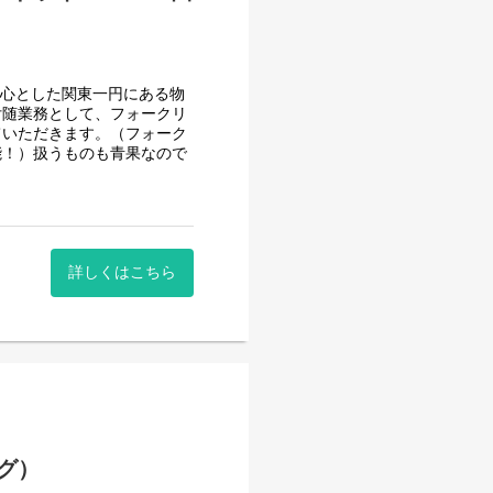
。じっくり考えて決めたい方
中心とした関東一円にある物
調整したい方も柔軟に対応す
付随業務として、フォークリ
ていただきます。（フォーク
能！）扱うものも青果なので
ので、男女問わず活躍できま
もございます。遠方にお住ま
整っています◎もちろん直接
をお休みとさせていただきま
詳しくはこちら
をお休みとさせていただきま
月)に確認後、
月)に確認後、
グ）