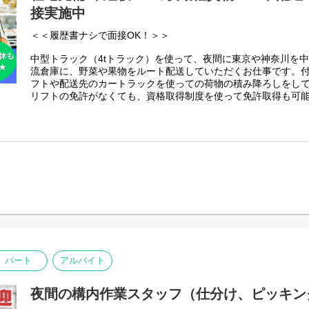
接実施中
★☆社宅や引越し費用補助完備で、上京にもオススメ☆★
＜＜履歴書ナシで面接OK！＞＞
*入社時期はご相談ください
すぐにでも仕事を始めたい方はスピード面接で即日勤務も可能
中型トラック（4tトラック）を使って、夜間に東京や神奈川を
には職場見学もご用意しております。現在在職中で入社時期を
流倉庫に、野菜や果物をルート配送していただくお仕事です。
るのでご安心ください。
フトや配送先のカートラックを使っての荷物の積み降ろしをし
リフトの免許がなくても、資格取得制度を使って免許取得も可
*履歴書レス面接、WEB面接実施中！
比較的軽量◎一番重たいものでも玉ねぎやバナナで10㎏程度な
気軽に行ける履歴書レス面接対応可能。さらに気軽なWEB面接
す。
いの方や転職活動中の方も安心して面接を行う体制がしっかり
の面接も可能です。
※お電話の際には「４の１」とお伝えいただくとスムーズです
※誠に勝手ながら、8/8(土)～8/16(日)は弊社コールセンター
※お電話の際には「４の１」とお伝えいただくとスムーズです
す。
※誠に勝手ながら、8/8(土)～8/16(日)は弊社コールセンター
期間中にWEBからご応募いただいた方につきましては、8/17(
す。
順次ご連絡いたします。何卒ご了承くださいませ。
期間中にWEBからご応募いただいた方につきましては、8/17(
順次ご連絡いたします。何卒ご了承くださいませ。
●社宅や引越し費用補助完備で、上京にオススメ●
＜この求人のポイント＞
・未経験から年収400万以上可！
パート
アルバイト
・年間休日105日。
お休みの希望もしっかりかなえられます。
・配送件数は1日1～2件！
夜間の構内作業スタッフ（仕分け、ピッキン
余裕をもってお仕事が出来ます。