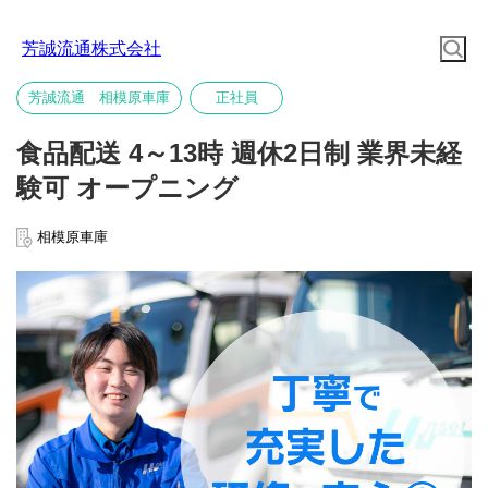
芳誠流通株式会社
芳誠流通 相模原車庫
正社員
食品配送 4～13時 週休2日制 業界未経
験可 オープニング
相模原車庫