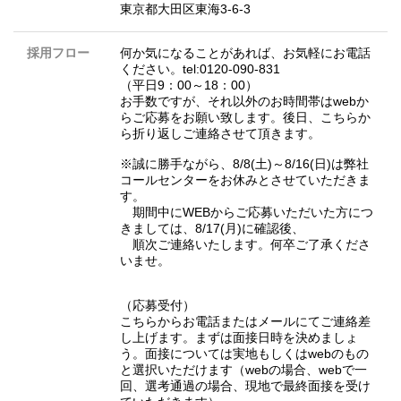
東京都大田区東海3-6-3
採用フロー
何か気になることがあれば、お気軽にお電話
ください。tel:0120-090-831
（平日9：00～18：00）
お手数ですが、それ以外のお時間帯はwebか
らご応募をお願い致します。後日、こちらか
ら折り返しご連絡させて頂きます。
※誠に勝手ながら、8/8(土)～8/16(日)は弊社
コールセンターをお休みとさせていただきま
す。
期間中にWEBからご応募いただいた方につ
きましては、8/17(月)に確認後、
順次ご連絡いたします。何卒ご了承くださ
いませ。
（応募受付）
こちらからお電話またはメールにてご連絡差
し上げます。まずは面接日時を決めましょ
う。面接については実地もしくはwebのもの
と選択いただけます（webの場合、webで一
回、選考通過の場合、現地で最終面接を受け