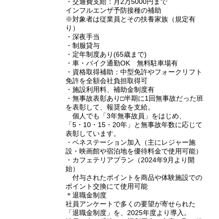
・交通費支給：月2万5000円まで
インフルエンザ予防接種の補助
※対象者は従業員とその扶養家族（規定有
り）
・深夜手当
・制服貸与
・定年制度あり(65歳まで)
・車・バイク通勤OK 無料駐車場有
・資格取得補助：中型免許やフォークリフト
免許を全額会社負担取得可
・施設利用料、補助金制度有
・無事故表彰あり□半期に1回無事故だった班
を表彰して、報奨金を支給。
個人でも「3年無事故員」をはじめ、
「5・10・15・20年」と無事故年数に応じて
表彰しています。
・ベネステーション加入（主にレジャー施
設・映画館や宿泊地を優待料金で使用可能）
・カフェテリアプラン（2024年9月より開
始）
付与されたポイントを商品や体験施設での
ポイント交換にて使用可能
＊退職金制度
社員アンケートで多くの要望が寄せられた
「退職金制度」を、2025年度より導入。