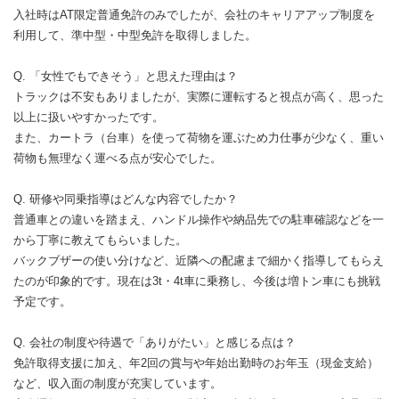
入社時はAT限定普通免許のみでしたが、会社のキャリアアップ制度を
利用して、準中型・中型免許を取得しました。
Q. 「女性でもできそう」と思えた理由は？
トラックは不安もありましたが、実際に運転すると視点が高く、思った
以上に扱いやすかったです。
また、カートラ（台車）を使って荷物を運ぶため力仕事が少なく、重い
荷物も無理なく運べる点が安心でした。
Q. 研修や同乗指導はどんな内容でしたか？
普通車との違いを踏まえ、ハンドル操作や納品先での駐車確認などを一
から丁寧に教えてもらいました。
バックブザーの使い分けなど、近隣への配慮まで細かく指導してもらえ
たのが印象的です。現在は3t・4t車に乗務し、今後は増トン車にも挑戦
予定です。
Q. 会社の制度や待遇で「ありがたい」と感じる点は？
免許取得支援に加え、年2回の賞与や年始出勤時のお年玉（現金支給）
など、収入面の制度が充実しています。