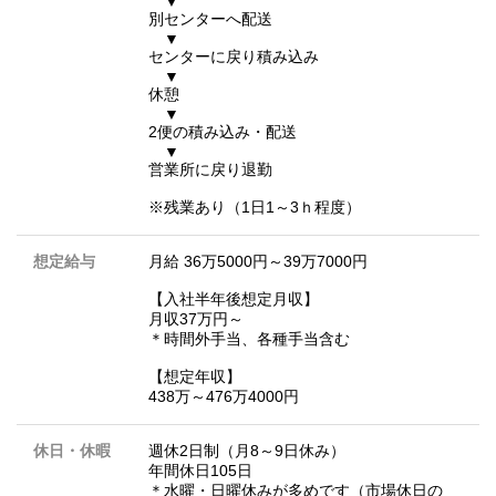
▼
別センターへ配送
▼
センターに戻り積み込み
▼
休憩
▼
2便の積み込み・配送
▼
営業所に戻り退勤
※残業あり（1日1～3ｈ程度）
想定給与
月給 36万5000円～39万7000円
【入社半年後想定月収】
月収37万円～
＊時間外手当、各種手当含む
【想定年収】
438万～476万4000円
休日・休暇
週休2日制（月8～9日休み）
年間休日105日
＊水曜・日曜休みが多めです（市場休日の