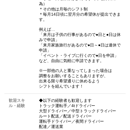
為）
＊その他は月毎のシフト制
＊毎月14日頃に翌月分の希望休が提出できま
す。
例えば…
「来月は子供の行事があるので●日と●日は休
みで申請」
「来月家族旅行があるので●日～●日は連休で
申請」
「イベント・ライブに行くので●日を申請」
など、自由に気軽に申請できます。
※一部他の人と重なってしまった場合は
調整をお願いすることもありますが、
出来る限り希望通りに休めるよう
シフトを組んでいます！
歓迎スキ
◆以下の経験者も歓迎します
ル・経験
トラック運転手／4tドライバー
大型ドライバー／中型トラックドライバー
ルート配送／配送ドライバー
運転手ドライバー／夜間ドライバー
配達／運送業