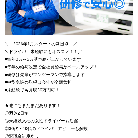
＼ 2026年1月スタートの新拠点 ／
＼ドライバ―未経験にもオススメ！！／
■毎年3％～5％基本給が上がっています
■毎年の給与改定で全社員給与がベースアップ！
■研修は先輩がマンツーマンで指導します
■中型免許の取得は会社が全額負担！
■未経験でも月収36万円可！
★他にもまだまだあります！
◎週休2日制
◎未経験入社の女性ドライバーも活躍
◎30代・40代のドライバ―デビューも多数
◎退職金制度あり