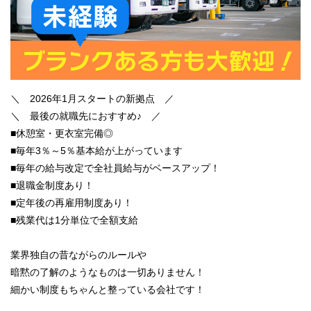
＼ 2026年1月スタートの新拠点 ／
＼ 最後の就職先におすすめ♪ ／
■休憩室・更衣室完備◎
■毎年3％～5％基本給が上がっています
■毎年の給与改定で全社員給与がベースアップ！
■退職金制度あり！
■定年後の再雇用制度あり！
■残業代は1分単位で全額支給
業界独自の昔ながらのルールや
暗黙の了解のようなものは一切ありません！
細かい制度もちゃんと整っている会社です！