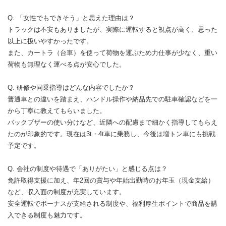
Q. 「女性でもできそう」と思えた理由は？
トラックは不安もありましたが、実際に運転すると視点が高く、思った
以上に扱いやすかったです。
また、カートラ（台車）を使って荷物を運ぶため力仕事が少なく、重い
荷物も無理なく運べる点が安心でした。
Q. 研修や同乗指導はどんな内容でしたか？
普通車との違いを踏まえ、ハンドル操作や納品先での駐車確認などを一
から丁寧に教えてもらいました。
バックブザーの使い分けなど、近隣への配慮まで細かく指導してもらえ
たのが印象的です。現在は3t・4t車に乗務し、今後は増トン車にも挑戦
予定です。
Q. 会社の制度や待遇で「ありがたい」と感じる点は？
免許取得支援に加え、年2回の賞与や年始出勤時のお年玉（現金支給）
など、収入面の制度が充実しています。
安全運転でボーナスが支給される制度や、福利厚生ポイントで商品を購
入できる制度も魅力です。