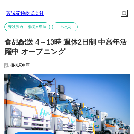
芳誠流通株式会社
芳誠流通 相模原車庫
正社員
食品配送 4～13時 週休2日制 中高年活
躍中 オープニング
相模原車庫