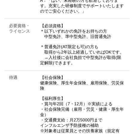
A：「はい、未経験の方も歓迎しておりま
す。充実した研修制度でサポートいたします
のでご安心ください。」
必要資格・
【必須資格】
ライセンス
＊以下いずれかの免許をお持ちの方
中型免許、準中型免許、旧普通免許
＊普通免許(AT限定も可)の方も
取得から2年以上経過していればOKです。
→入社後に会社負担で中型免許が取得(限
定解除)できます。
待遇
【社会保険】
健康保険、厚生年金保険、雇用保険、労災保
険
【福利厚生】
・賞与年2回（7・12月）※実績による
・社会保険完備（雇用・労災・健康・厚生年
金）
・交通費支給：月2万5000円まで
インフルエンザ予防接種の補助
※対象者は従業員とその扶養家族（規定有