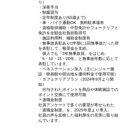
り）
・深夜手当
・制服貸与
・定年制度あり(65歳まで)
・車・バイク通勤OK 無料駐車場有
・資格取得補助：中型免許やフォークリフト
免許を全額会社負担取得可
・施設利用料、補助金制度有
・無事故表彰あり□半期に1回無事故だった班
を表彰して、報奨金を支給。
個人でも「3年無事故員」をはじめ、
「5・10・15・20年」と無事故年数に応じて
表彰しています。
・ベネステーション加入（主にレジャー施
設・映画館や宿泊地を優待料金で使用可能）
・カフェテリアプラン（2024年9月より開
始）
付与されたポイントを商品や体験施設での
ポイント交換にて使用可能
＊退職金制度
社員アンケートで多くの要望が寄せられた
「退職金制度」を、2025年度より導入。
社員の声を反映した福利厚生の充実に取り組
んでいます。