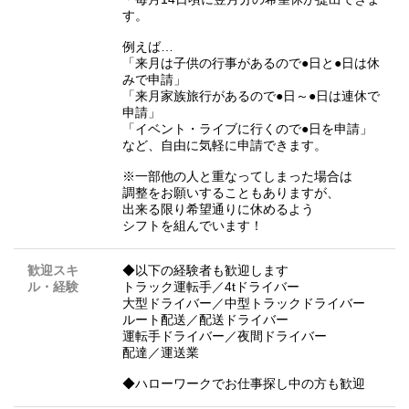
す。
例えば…
「来月は子供の行事があるので●日と●日は休
みで申請」
「来月家族旅行があるので●日～●日は連休で
申請」
「イベント・ライブに行くので●日を申請」
など、自由に気軽に申請できます。
※一部他の人と重なってしまった場合は
調整をお願いすることもありますが、
出来る限り希望通りに休めるよう
シフトを組んでいます！
歓迎スキ
◆以下の経験者も歓迎します
ル・経験
トラック運転手／4tドライバー
大型ドライバー／中型トラックドライバー
ルート配送／配送ドライバー
運転手ドライバー／夜間ドライバー
配達／運送業
◆ハローワークでお仕事探し中の方も歓迎