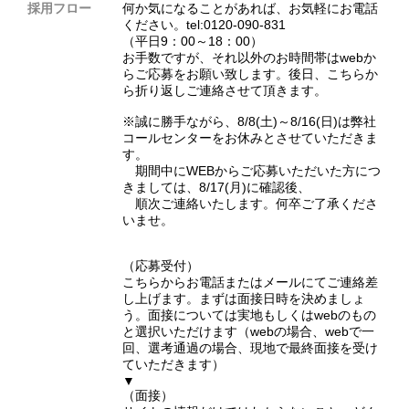
採用フロー
何か気になることがあれば、お気軽にお電話
ください。tel:0120-090-831
（平日9：00～18：00）
お手数ですが、それ以外のお時間帯はwebか
らご応募をお願い致します。後日、こちらか
ら折り返しご連絡させて頂きます。
※誠に勝手ながら、8/8(土)～8/16(日)は弊社
コールセンターをお休みとさせていただきま
す。
期間中にWEBからご応募いただいた方につ
きましては、8/17(月)に確認後、
順次ご連絡いたします。何卒ご了承くださ
いませ。
（応募受付）
こちらからお電話またはメールにてご連絡差
し上げます。まずは面接日時を決めましょ
う。面接については実地もしくはwebのもの
と選択いただけます（webの場合、webで一
回、選考通過の場合、現地で最終面接を受け
ていただきます）
▼
（面接）