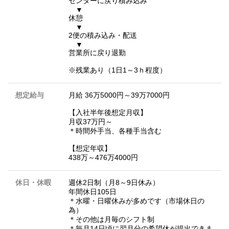
センターに戻り積み込み
▼
休憩
▼
2便の積み込み・配送
▼
営業所に戻り退勤
※残業あり（1日1～3ｈ程度）
想定給与
月給 36万5000円～39万7000円
【入社半年後想定月収】
月収37万円～
＊時間外手当、各種手当含む
【想定年収】
438万～476万4000円
休日・休暇
週休2日制（月8～9日休み）
年間休日105日
＊水曜・日曜休みが多めです（市場休日の
為）
＊その他は月毎のシフト制
＊毎月14日頃に翌月分の希望休が提出できま