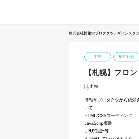
株式会社博報堂プロダクツデザインスタ
中途
契約社員
【札幌】フロン
札幌
博報堂プロダクツから依頼
いて
HTML/CSSコーディング
JavaScrip実装
UI/UX設計等
を担当していただきます。