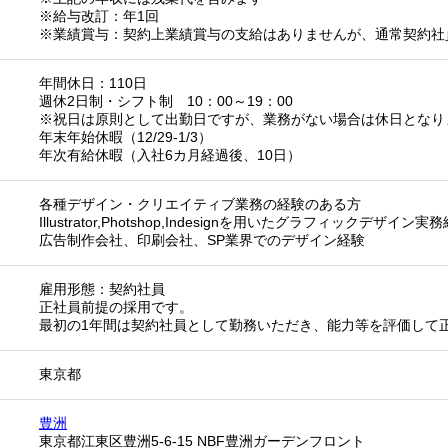
※給与改訂：年1回
※業績賞与：契約上業績賞与の支給はありませんが、通常契約社
年間休日：110日
週休2日制・シフト制 10：00～19：00
※祝日は原則として出勤日ですが、業務がない場合は休日となり
年末年始休暇（12/29-1/3）
年次有給休暇（入社6カ月経過後、10日）
各種デザイン・クリエイティブ業務の経験のある方
Illustrator,Photshop,Indesignを用いたグラフィックデザイン実
広告制作会社、印刷会社、SP業界でのデザイン経験
雇用形態：契約社員
正社員前提の採用です。
最初の1年間は契約社員として勤務いただき、能力等を評価して
東京都
豊洲
東京都江東区豊洲5-6-15 NBF豊洲ガーデンフロント