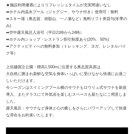
★施設利用優遇によりリフレッシュタイムが充実間違いなし
➡ホテル内温水プール（ジャグジー、サウナ付き）使用可・無料
➡スキー場（奥志賀、焼額山、一ノ瀬など）無料リフト券貸与(冬季の
み)
➡空中露天風呂入浴可（平日21時から24時）
➡ホテル内ショップ・レストラン割引制度あり(20%、50%)
➡アクティビティへの無料参加（トレッキング、ヨガ、レンタルバイ
ク等）
上信越国立公園・標高1,500mに位置する奥志賀高原は
大自然に囲まれ新鮮な空気を身体いっぱいに受けながら快適にお過ご
しいただけます。
今シーズンはスイミングプール横のサウナもロウリュ式サウナを新規
導入、またテラスにて外気浴を楽しむスペースも新たなにご用意しま
した。
露天風呂・サウナなど身体と心の癒しをさらにパワーアップして快適
な滞在をお約束いたします。