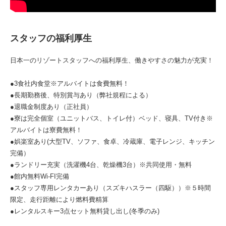
スタッフの福利厚生
日本一のリゾートスタッフへの福利厚生、働きやすさの魅力が充実！
●3食社内食堂※アルバイトは食費無料！
●長期勤務後、特別賞与あり（弊社規程による）
●退職金制度あり（正社員）
●寮は完全個室（ユニットバス、トイレ付）ベッド、寝具、TV付き※
アルバイトは寮費無料！
●娯楽室あり(大型TV、ソファ、食卓、冷蔵庫、電子レンジ、キッチン
完備）
●ランドリー充実（洗濯機4台、乾燥機3台）※共同使用・無料
●館内無料Wi-FI完備
●スタッフ専用レンタカーあり（スズキハスラー（四駆））※５時間
限定、走行距離により燃料費精算
●レンタルスキー3点セット無料貸し出し(冬季のみ)