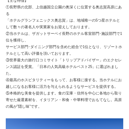
【主な特徴】
①長野県の北部、上信越国立公園の奥深くに位置する奥志賀高原にあ
る
「ホテルグランフェニックス奥志賀」は、地域唯一の5つ星ホテルと
して数々の著名人や実業家をお迎えしております。
②当ホテルは、ザガットサーベイ長野のホテル客室部門･施設部門で1
位を獲得し、
サービス部門･ダイニング部門を含めた総合で1位となり、リゾートホ
テルとして高い評価を頂いております。
③世界最大の旅行口コミサイト「トリップアドバイザー」のエクセレ
ンス認証を受賞。「日本の人気高級ホテルベスト25」に選ばれまし
た。
④最高のホスピタリティーをもって、お客様に接する。当ホテルにお
越しになるお客様に活力を与えられるようなサービスを提供する。
⑤本格的な美食を提供します。食の宝庫・信州を中心に各地から取り
寄せた厳選素材を、イタリアン・和食・中華料理でおもてなし。高原
の風が”隠し味”です。