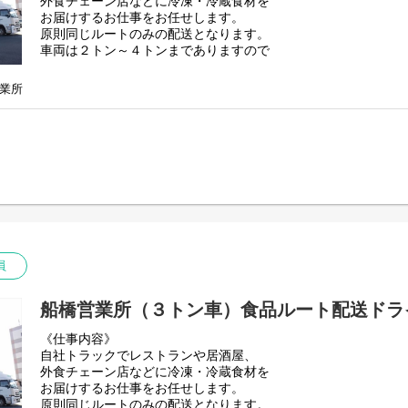
外食チェーン店などに冷凍・冷蔵食材を
・未経験入社8割
お届けするお仕事をお任せします。
・普通免許からスタート可能
原則同じルートのみの配送となります。
・免許取得支援制度あり
車両は２トン～４トンまでありますので
・固定ルート配送で覚えやすい
乗務希望車両は面接時にご相談ください！
・給与前払い制度あり（スマホ申請可能）
・お米の社員割引あり
業所
・再雇用制度あり
員
船橋営業所（３トン車）食品ルート配送ドラ
《仕事内容》
自社トラックでレストランや居酒屋、
外食チェーン店などに冷凍・冷蔵食材を
お届けするお仕事をお任せします。
原則同じルートのみの配送となります。