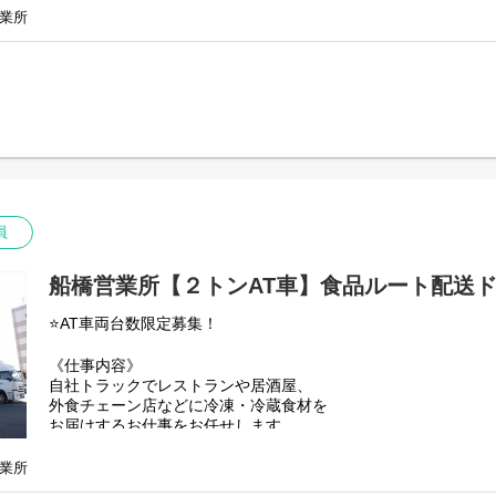
業所
員
船橋営業所【２トンAT車】食品ルート配送
⭐AT車両台数限定募集！
《仕事内容》
自社トラックでレストランや居酒屋、
外食チェーン店などに冷凍・冷蔵食材を
お届けするお仕事をお任せします。
原則同じルートのみの配送となります。
この求人は２トンAT車両の募集ですが、
業所
車両は２トン～４トンまでありますので