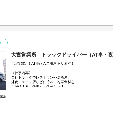
乗務希望車両は面接時にご相談ください！
員
大宮営業所 トラックドライバー（AT車・夜間5
⭐️台数限定！AT車両のご用意あります！！
《仕事内容》
自社トラックでレストランや居酒屋、
外食チェーン店などに冷凍・冷蔵食材を
お届けするお仕事をお任せします。
原則同じルートのみの配送となります。
車両は２トン～４トンまでありますので
業所
乗務希望車両は面接時にご相談ください！
*【配送について】*