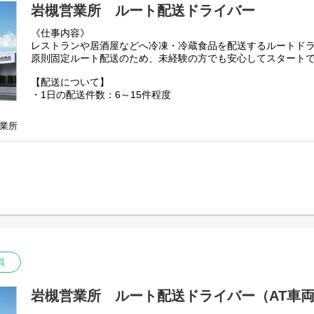
岩槻営業所 ルート配送ドライバー
《仕事内容》
レストランや居酒屋などへ冷凍・冷蔵食品を配送するルートド
原則固定ルート配送のため、未経験の方でも安心してスタート
【配送について】
・1日の配送件数：6～15件程度
・配送商品：冷蔵・冷凍食品
・重量：両手で持てる程度
業所
・配送エリア：関東圏（神奈川・千葉・埼玉）
【あなたをサポートできる仲間】
弊社では各業務のプロフェッショナル、
有資格者を多く抱えているため
現場だけに負担を負わせることのない環境。
物流技術管理士...................6名
3PL管理士..............................1名
運行管理者..........................55名
整備管理者..........................39名
員
フォークリフト免許..........71名
ビジネスキャリア検定.....多数
岩槻営業所 ルート配送ドライバー（AT車
【アピールポイント】