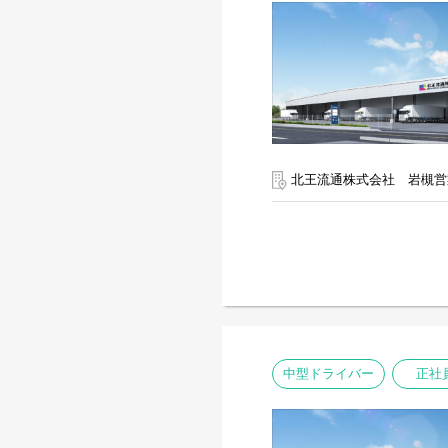
北王流通株式会社 岩槻営
中型ドライバー
正社