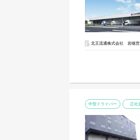
北王流通株式会社 岩槻営
中型ドライバー
正社