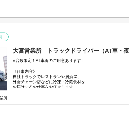
・1日の配送件数......6~15件ほど
・配送するもの........冷蔵冷凍食品
・配送する重さ........両手で持てる程度の軽さ
・配送エリア............関東近郊（神奈川・埼玉）
*【他社ドライバーとの違い】*
業界最大級の倉庫で専任スタッフが作業を
担当するため兼務は不要です！
員
ドライバーは配送業務のみに集中できる
大宮営業所 トラックドライバー（AT車・夜間3
働きやすい環境です。
*【あなたをサポートできる仲間】*
⭐️台数限定！AT車両のご用意あります！！
弊社では各業務のプロフェッショナル、
有資格者を多く抱えているため
《仕事内容》
*現場だけに負担を負わせることのない環境。*
自社トラックでレストランや居酒屋、
物流技術管理士...................6名
外食チェーン店などに冷凍・冷蔵食材を
3PL管理士..............................1名
お届けするお仕事をお任せします。
運行管理者..........................55名
原則同じルートのみの配送となります。
整備管理者..........................39名
車両は２トン～４トンまでありますので
業所
フォークリフト免許..........71名
乗務希望車両は面接時にご相談ください！
ビジネスキャリア検定.....多数
*【配送について】*
✼┈┈┈┈┈┈┈┈┈┈┈┈┈┈┈┈┈┈┈┈✼
・1日の配送件数......6~15件ほど
・配送するもの........冷蔵冷凍食品
*《入社すぐでも活躍できる理由》*
・配送する重さ........両手で持てる程度の軽さ