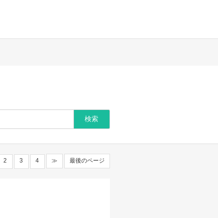
2
3
4
≫
最後のページ