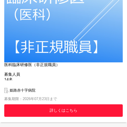
③令和8年8月17日（月）
選考方法
筆記試験（小論文）、面接、適性検査
結果発表
歯科医師臨床研修マッチングにて
医科臨床研修医（非正規職員）
募集人員
14名
採用年月日
姫路赤十字病院
令和9年4月1日
募集期限：2026年07月23日まで
応募資格
2026年度医科マッチング参加者
詳しくはこちら
医師免許取得予定者