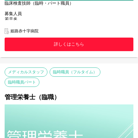
臨床検査技師（臨時・パート職員）
募集人員
若干名
採用年月日
姫路赤十字病院
随時
詳しくはこちら
応募資格
臨床検査技師師免許取得者
応募方法
本ページ下部の「応募する」よりエントリーの上、
メディカルスタッフ
臨時職員（フルタイム）
①自筆の履歴書
②臨床検査技師免許の写し
臨時職員パート
※以上の書類を揃えて姫路赤十字病院 人事課人事労務係宛 に郵送
ください。
※提出いただきました書類は、合否に関わらず返却できませんの
管理栄養士（臨職）
で、ご了承願います。
応募締切
随時
試験日
随時