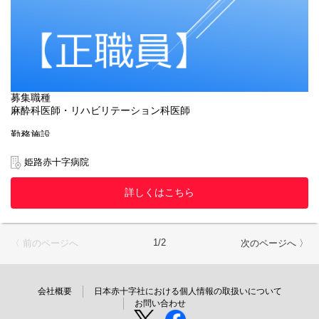
結果発表
面接後2週間以内
募集職種
麻酔科医師・リハビリテーション科医師
勤務施設
姫路赤十字病院（姫路市下手野1-12-1）
姫路赤十字病院
募集人員
若干名
詳しくはこちら
採用年月日
相談に応じます
1/2
〈 前のページへ
次のページへ 〉
応募資格
次に該当する方
免許取得後6年目以上の経験者
会社概要
日本赤十字社における個人情報の取扱いについて
応募方法
お問い合わせ
履歴書（写真添付）