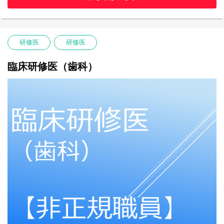
初期研修（２年間）終了予定者及び
医師免許取得後３年目以上６年目未満の医師
応募方法
研修医
研修医
履歴書 ※当院指定様式（当院HPよりダウンロードしてください）
医師免許の写し
臨床研修修了（見込）証明書
臨床研修医（歯科）
事前課題（当院HPをご確認ください）
以上の書類を揃えて姫路赤十字病院 人事課人事労務係宛 に郵送く
ださい。
応募締切
随時
試験日
随時
選考方法
面接、適性検査
結果発表
試験後約２週間
（本人宛に書面にて通知予定）