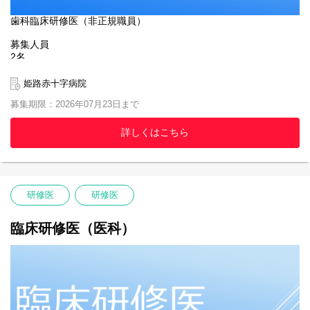
歯科臨床研修医（非正規職員）
募集人員
2名
応募資格
姫路赤十字病院
2026年度歯科マッチング参加者
募集期限：2026年07月23日まで
歯科医師免許取得予定者
応募方法
詳しくはこちら
自筆の履歴書 ※当院指定様式（HPよりダウンロードしてくださ
い）
学業成績証明書
共用試験（CBT）成績表
卒業見込証明書
研修医
研修医
以上の書類を揃えて姫路赤十字病院 人事課人事労務係宛 に郵送く
ださい。
臨床研修医（医科）
応募締切
令和8年7月23日（火）までにエントリーの上、提出書類必着
試験日
①令和8年8月6日（木）
②令和8年8月11日（火）