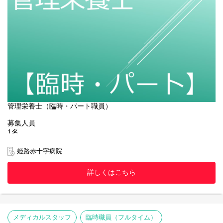
選考方法
書類選考、面接
結果発表
面接後2週間以内
管理栄養士（臨時・パート職員）
募集人員
1名
採用年月日
姫路赤十字病院
随時
詳しくはこちら
応募資格
管理栄養士免許取得者
応募方法
本ページ下部の「応募する」よりエントリーの上、
メディカルスタッフ
臨時職員（フルタイム）
①自筆の履歴書