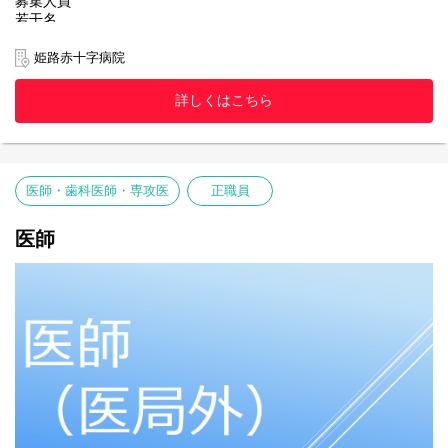
募集人員
若干名
採用年月日
姫路赤十字病院
随時
詳しくはこちら
応募資格
理学療法士免許取得者
応募方法
本ページ下部の「応募する」よりエントリーの上、
医師・歯科医師・専攻医
正職員
①自筆の履歴書
②作業療法士免許の写し
※以上の書類を揃えて姫路赤十字病院 人事課人事労務係宛 に郵送
医師
ください。
※提出いただきました書類は、合否に関わらず返却できませんの
で、ご了承願います。
応募締切
随時
試験日
随時
選考方法
書類選考、面接