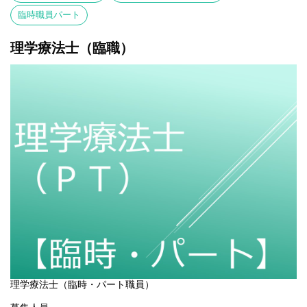
②管理栄養士免許の写し
臨時職員パート
※以上の書類を揃えて姫路赤十字病院 人事課人事労務係宛 に郵送
ください。
※提出いただきました書類は、合否に関わらず返却できませんの
理学療法士（臨職）
で、ご了承願います。
応募締切
随時
試験日
随時
選考方法
書類選考、面接
結果発表
面接後2週間以内
理学療法士（臨時・パート職員）