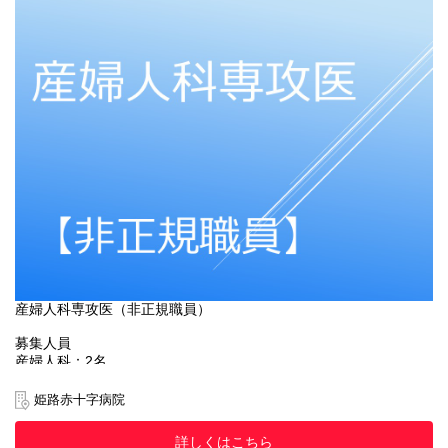
②診療情報管理士、医療事務関連の資格をお持ちの方はの写し
※以上の書類を揃えて姫路赤十字病院 人事課人事労務係宛 に郵送
ください。
※提出いただきました書類は、合否に関わらず返却できませんの
で、ご了承願います。
応募締切
令和8年8月7日（金）
試験日
令和8年8月14日（金）
選考方法
書類選考、面接
結果発表
面接後2週間以内
産婦人科専攻医（非正規職員）
募集人員
産婦人科：2名
採用年月日
姫路赤十字病院
令和9年4月1日
詳しくはこちら
応募資格