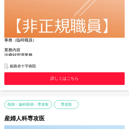
選考方法
筆記試験（作文）、適性検査、面接
結果発表
面接後2週間以内
事務（臨時職員）
業務内容
診療録管理業務
募集人員
姫路赤十字病院
1名
詳しくはこちら
採用年月日
令和8年9月以降
応募資格
・経験者又は診療情報管理士、医療事務関連の資格取得者及び取
医師・歯科医師・専攻医
専攻医
得見込者優遇
応募方法
産婦人科専攻医
本ページ下部の「応募する」よりエントリーの上、
①履歴書