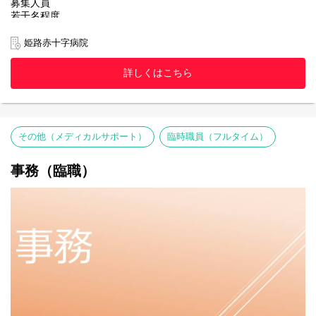
募集人員
若干名程度
採用年月日
姫路赤十字病院
令和9年4月1日
詳しくはこちら
応募資格
1年以上の看護師・助産師経験者（病棟・手術室経験者優遇）
応募方法
本ページ下部の「応募する」よりエントリーの上、
その他（メディカルサポート）
臨時職員（フルタイム）
①自筆の履歴書（当院指定様式）
②卒業証明書または卒業証書の写し
③看護師(助産師)免許の写し
事務（臨職）
以上の書類を揃えて姫路赤十字病院 人事課人事労務係宛 に郵送く
ださい。
応募締切
各試験日の２週間前（営業日）までに必着するようにお願いしま
す。
試験日
①令和8年4月18日(土)
②令和8年4月25日(土)
※希望する試験日をメモでお知らせください