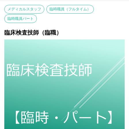
応募方法
自筆の履歴書 ※当院指定様式（HPよりダウンロードしてくださ
メディカルスタッフ
臨時職員（フルタイム）
い）
学業成績証明書
臨時職員パート
共用試験（CBT）成績表
卒業見込証明書
臨床検査技師（臨職）
以上の書類を揃えて姫路赤十字病院 人事課人事労務係宛 に郵送く
ださい。
応募締切
令和8年7月23日（火）までにエントリーの上、提出書類必着
試験日
①令和8年8月6日（木）
②令和8年8月11日（火）
③令和8年8月17日（月）
選考方法
筆記試験（小論文）、面接、適性検査
結果発表
医師臨床研修マッチングにて