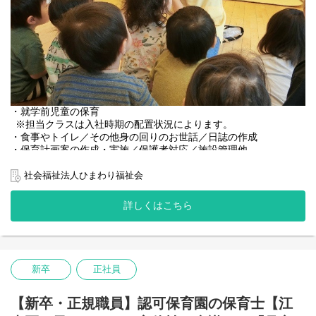
・就学前児童の保育
※担当クラスは入社時期の配置状況によります。
・食事やトイレ／その他身の回りのお世話／日誌の作成
・保育計画案の作成・実施／保護者対応／施設管理他
≪子どもたちの主体性を大事にする保育≫
社会福祉法人ひまわり福祉会
・主体性、好奇心、探求心！を育てたい！
・得意、上手を増やすだけではなく「好き」を増やしてあげた
詳しくはこちら
い！
新卒
正社員
【新卒・正規職員】認可保育園の保育士【江