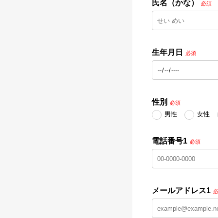
氏名（かな）
必須
生年月日
必須
性別
必須
男性
女性
電話番号1
必須
メールアドレス1