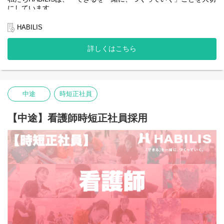
にしています。
全国的に約5％しかない、重症心身障害児や医療的ケア児の支援を
行っている企業です。
HABILIS
新卒で入社した方には通所支援での、児童発達支援や放課後等デ
イサービスに携わっていただきます。
詳しくはこちら
私たちは子どもたちやご家族、そして社会の「できる」を広げて
いくことはもちろんのこと、一緒に働くスタッフ自身の「でき
る」も同じように大切にしています。
中途
時短正社員
医療的ケア児や重症心身障害児に関わるのが初めてでも大丈夫
――
働く人たちの「できるをつくっていく」ことも私たちは大切にし
【中途】看護師時短正社員採用
ています。
⇩会社説明会ご希望の方はこちら⇩
https://handh-reha-t.peatix.com
そんな想いを抱える方にとって、今できることから始め、未来の
可能性を一緒につくっていける場所でありたいと願っています。
あなたの「できる」が、HABILISで広がっていくことを心から応援
しています。