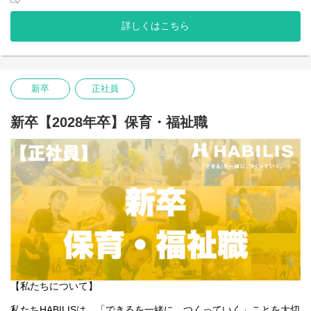
新卒で入社した方には通所支援での、児童発達支援や放課後等デ
イサービスに携わっていただきます。
詳しくはこちら
私たちは子どもたちやご家族、そして社会の「できる」を広げて
いくことはもちろんのこと、一緒に働くスタッフ自身の「でき
る」も同じように大切にしています。
新卒
正社員
医療的ケア児や重症心身障害児に関わるのが初めてでも大丈夫
――
働く人たちの「できるをつくっていく」ことも私たちは大切にし
新卒【2028年卒】保育・福祉職
ています。
そんな想いを抱える方にとって、今できることから始め、未来の
可能性を一緒につくっていける場所でありたいと願っています。
あなたの「できる」が、HABILISで広がっていくことを心から応援
しています。
⇩会社説明会ご希望の方はこちら⇩
https://handh-reha-t.peatix.com
【私たちについて】
私たちHABILISは、「できるを一緒に、つくっていく」ことを大切