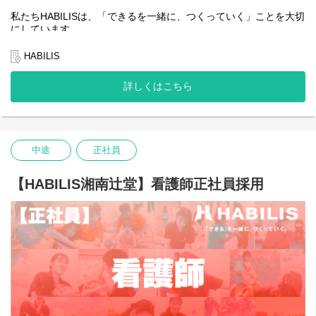
私たちHABILISは、「できるを一緒に、つくっていく」ことを大切
にしています。
全国的に約5％しかない、重症心身障害児や医療的ケア児の支援を
行っている企業です。
HABILIS
私たちは子どもたちやご家族、そして社会の「できる」を広げて
詳しくはこちら
いくことはもちろんのこと、一緒に働くスタッフ自身の「でき
る」も同じように大切にしています。
そんな想いを抱える方にとって、今できることから始め、未来の
可能性を一緒につくっていける場所でありたいと願っています。
中途
正社員
あなたの「できる」が、HABILISで広がっていくことを心から応援
しています。
【HABILIS湘南辻堂】看護師正社員採用