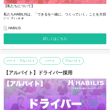
【私たちについて】
私たちHABILISは、「できるを一緒に、つくっていく」ことを大切
にしています。
子どもたちやご家族、そして社会の「できる」を広げていくこと
HABILIS
はもちろんのこと、一緒に働くスタッフ自身の「できる」も同じ
ように大切にしています。
詳しくはこちら
たとえば、「働きたいけれど、育児や介護があるからフルタイム
は難しい」「でも、キャリアも諦めたくない」――
働く人たちの「できるをつくっていく」ことも私たちは大切にし
ています。
パート・アルバイト
パート
アルバイト
そんな想いを抱える方にとって、今できることから始め、未来の
可能性を一緒につくっていける場所でありたいと願っています。
【アルバイト】ドライバー採用
あなたの「できる」が、HABILISで広がっていくことを心から応援
しています。