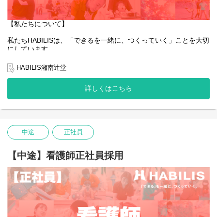
【私たちについて】
私たちHABILISは、「できるを一緒に、つくっていく」ことを大切
にしています。
全国的に約5％しかない、重症心身障害児や医療的ケア児の支援を
行っている企業です。
HABILIS湘南辻堂
私たちは子どもたちやご家族、そして社会の「できる」を広げて
詳しくはこちら
いくことはもちろんのこと、一緒に働くスタッフ自身の「でき
る」も同じように大切にしています。
そんな想いを抱える方にとって、今できることから始め、未来の
可能性を一緒につくっていける場所でありたいと願っています。
中途
正社員
あなたの「できる」が、HABILISで広がっていくことを心から応援
しています。
【中途】看護師正社員採用