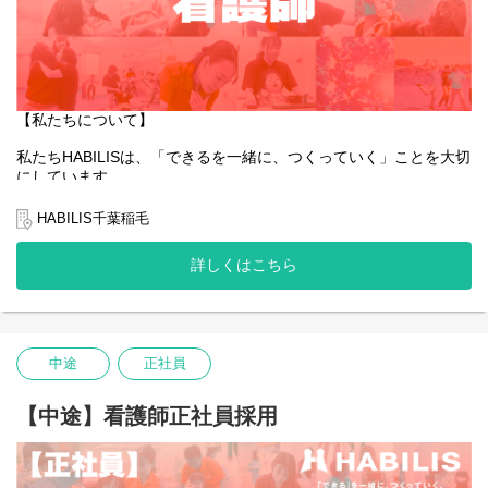
【私たちについて】
私たちHABILISは、「できるを一緒に、つくっていく」ことを大切
にしています。
全国的に約5％しかない、重症心身障害児や医療的ケア児の支援を
行っている企業です。
HABILIS千葉稲毛
私たちは子どもたちやご家族、そして社会の「できる」を広げて
詳しくはこちら
いくことはもちろんのこと、一緒に働くスタッフ自身の「でき
る」も同じように大切にしています。
そんな想いを抱える方にとって、今できることから始め、未来の
可能性を一緒につくっていける場所でありたいと願っています。
中途
正社員
あなたの「できる」が、HABILISで広がっていくことを心から応援
しています。
【中途】看護師正社員採用