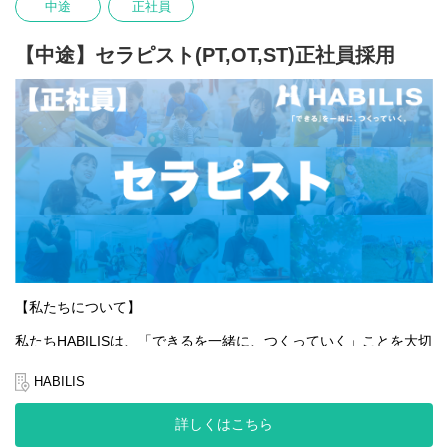
中途
正社員
あなたの「できる」が、HABILISで広がっていくことを心から応援
しています。
【中途】セラピスト(PT,OT,ST)正社員採用
【私たちについて】
私たちHABILISは、「できるを一緒に、つくっていく」ことを大切
にしています。
全国的に約5％しかない、重症心身障害児や医療的ケア児の支援を
HABILIS
行っている企業です。
詳しくはこちら
私たちは子どもたちやご家族、そして社会の「できる」を広げて
いくことはもちろんのこと、一緒に働くスタッフ自身の「でき