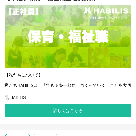
【私たちについて】
私たちHABILISは、「できるを一緒に、つくっていく」ことを大切
にしています。
全国的に約5％しかない、重症心身障害児や医療的ケア児の支援を
HABILIS
行っている企業です。
詳しくはこちら
私たちは子どもたちやご家族、そして社会の「できる」を広げて
いくことはもちろんのこと、一緒に働くスタッフ自身の「でき
る」も同じように大切にしています。
そんな想いを抱える方にとって、今できることから始め、未来の
可能性を一緒につくっていける場所でありたいと願っています。