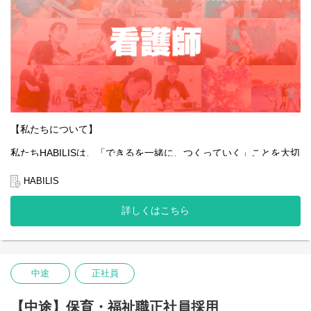
【私たちについて】
私たちHABILISは、「できるを一緒に、つくっていく」ことを大切
にしています。
全国的に約5％しかない、重症心身障害児や医療的ケア児の支援を
HABILIS
行っている企業です。
詳しくはこちら
私たちは子どもたちやご家族、そして社会の「できる」を広げて
いくことはもちろんのこと、一緒に働くスタッフ自身の「でき
る」も同じように大切にしています。
そんな想いを抱える方にとって、今できることから始め、未来の
可能性を一緒につくっていける場所でありたいと願っています。
中途
正社員
あなたの「できる」が、HABILISで広がっていくことを心から応援
しています。
【中途】保育・福祉職正社員採用