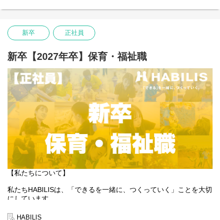
る」も同じように大切にしています。
そんな想いを抱える方にとって、今できることから始め、未来の
可能性を一緒につくっていける場所でありたいと願っています。
新卒
正社員
あなたの「できる」が、HABILISで広がっていくことを心から応援
しています。
新卒【2027年卒】保育・福祉職
【私たちについて】
私たちHABILISは、「できるを一緒に、つくっていく」ことを大切
にしています。
全国的に約5％しかない、重症心身障害児や医療的ケア児の支援を
行っている企業です。
HABILIS