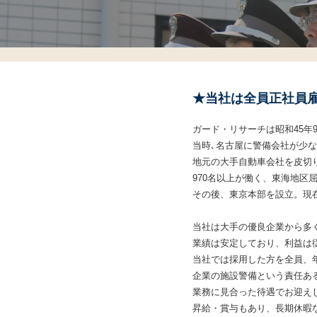
★当社は全員正社員
ガード・リサーチは昭和45年
当時､名古屋に警備会社が少
地元の大手自動車会社を皮切
970名以上が働く、東海地区
その後、東京本部を設立。現
当社は大手の優良企業から多
業績は安定しており、利益は
当社では採用した方を全員、
企業の施設警備という責任あ
業務に見合った待遇でお迎え
昇給・賞与もあり、長期休暇