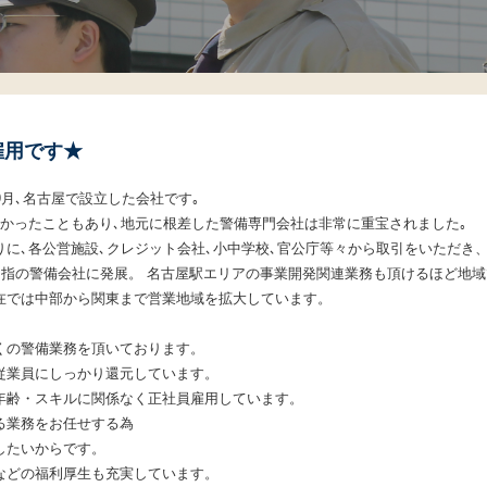
雇用です★
9月､名古屋で設立した会社です｡
なかったこともあり､地元に根差した警備専門会社は非常に重宝されました｡
りに､各公営施設､クレジット会社､小中学校､官公庁等々から取引をいただき
屈指の警備会社に発展。 名古屋駅エリアの事業開発関連業務も頂けるほど地
在では中部から関東まで営業地域を拡大しています。
くの警備業務を頂いております。
従業員にしっかり還元しています。
年齢・スキルに関係なく正社員雇用しています。
る業務をお任せする為
したいからです。
などの福利厚生も充実しています。