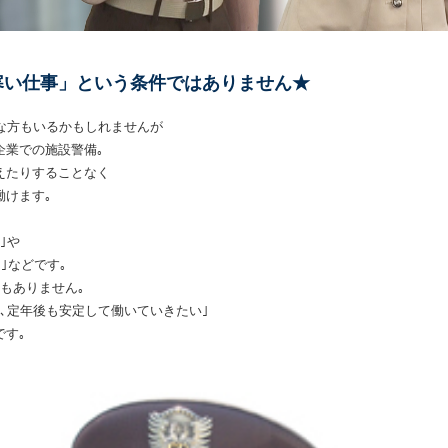
寒い仕事」という条件ではありません★
な方もいるかもしれませんが
企業での施設警備｡
えたりすることなく
働けます｡
｣や
｣などです｡
もありません｡
､定年後も安定して働いていきたい｣
です｡