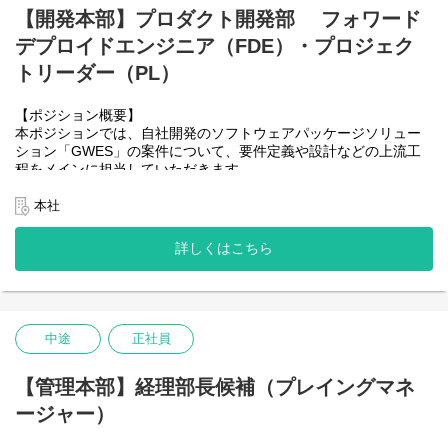
【開発本部】プロダクト開発部 フォワード
売経験をお持ちの方であれば、ご活躍いただけるポジションで
【業務内容】
す。
デプロイドエンジニア（FDE）・プロジェク
1．ソフトウェア導入プロジェクト対応：70％
・基本設計書の作成及びレビュー
【ミッション】
トリーダー（PL）
・工数算定/見積作成
「GWES」を通じた物流現場の構造改革を推し進め、新規市場開
・必要に応じたクライアント対応（ヒアリング等）
拓とプロダクトの進化を牽引する。
【ポジション概要】
・協力会社（開発ベンダー）と協力して、製造、システムテス
単なるソフトウェア販売に留まらず、大手・中堅企業の現場課題
本ポジションでは、自社開発のソフトウェアパッケージソリュー
ト、導入作業を実施
を深く把握した上で、課題解決型のソリューション提案を行い、
ション「GWES」の案件について、要件定義や設計などの上流工
・運用フェーズでの問いあわせ調査及び回答
新規顧客を開拓することが私たちの役割です。最前線で得た「現
程をメインに担当していただきます。
場の声」を開発チームへ共有し、自社製品の価値向上と進化へ繋
開発から導入まで一気通貫で携わることで、エンジニアとしての
2．プロダクト製品開発：30%
げることで、物流現場のDX推進を支え続けることが私たちの使命
幅広い知識を身につけることが可能です。今後PLやPMを目指した
本社
・プロジェクトで追加した機能について、汎用化し自社プロダク
です。
いという意欲のある方も歓迎しています。
トへフィードバック
また、チーム内にはWMS開発の経験者や、物流センターの運営管
【業務内容と比率】
詳しくはこちら
理をしていたメンバーが在籍しており、それぞれの現場知識を活
■業務内容の変更の範囲
1．新規セールス
かして活躍しています。同じバックグラウンドを持つ仲間と共
（雇い入れ直後）求人本文に記載の通り
（当社製品への興味喚起・顧客の問題解決/課題達成のためのソリ
に、これまでの物流経験をITのキャリアへダイレクトに繋げてい
（変更の範囲）会社の定める業務
ューションデザイン・提案作成・条件折衝・契約手続・全体的な
ける環境です。
アカウントマネジメント）：70%
【ポジションの魅力】
2．導入連携（導入プロジェクト推進のための引き継ぎ、社内他部
中途
正社員
本ポジションは上流工程がメインのため、以下の技術スタックで
• 成果が目に見えるやりがい：
門・ベンダーとの調整）：10%
の実務開発経験は不問です。
要件定義から現場導入まで一気通貫で携わるため、自分の設計が
3．ポストセールス（既存顧客との関係深耕を通じたアップセル・
【開発環境】
【管理本部】経理部長候補（プレイングマネ
現場を動かす手応えをダイレクトに感じられます。
クロスセルの実現）：20%
◆プログラミング言語・フレームワーク
• 物流の業務知識向上：
ージャー）
フロントエンド: JavaScript, Vue.js (Vue.js 3), Vuetify, Apache
現場での「あるある」や知見が、そのままシステム設計の質に直
■業務内容の変更の範囲
Echarts
結。希少な「物流×IT」の専門家として市場価値を高められます。
（雇い入れ直後）求人本文に記載の通り