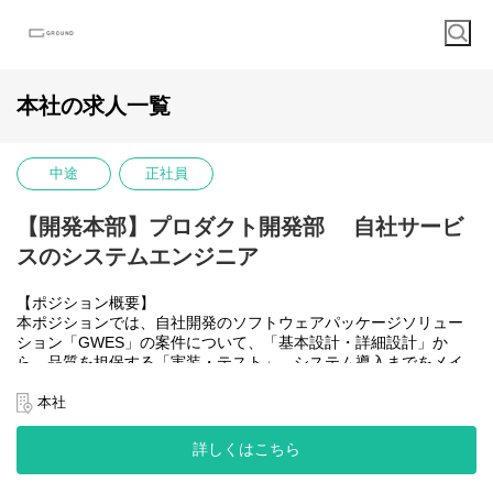
本社の求人一覧
中途
正社員
【開発本部】プロダクト開発部 自社サービ
スのシステムエンジニア
【ポジション概要】
本ポジションでは、自社開発のソフトウェアパッケージソリュー
ション「GWES」の案件について、「基本設計・詳細設計」か
ら、品質を担保する「実装・テスト」、システム導入までをメイ
ンで担当していただきます。今後、上流工程を目指したいという
意欲のある方も歓迎しています。
本社
また、チーム内にはWMS開発の経験者や、物流センターの運営管
詳しくはこちら
理をしていたメンバーが在籍しており、それぞれの現場知識を活
かして活躍しています。同じバックグラウンドを持つ仲間と共