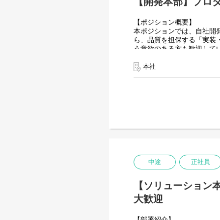
【開発本部】プロ
【ポジション概要】
本ポジションでは、自社開
ら、品質を担保する「実装
う意欲のある方も歓迎して
また、チーム内にはWMS
本社
を活かして活躍しています
ていける環境です。
【開発環境】
◆プログラミング言語・フ
フロントエンド: JavaScript, Vue.
バックエンド: Java, Spring 
データベース言語: PL/pgSQ
◆インフラ・データベース（
コンピューティング: Amazon 
中途
正社員
ストレージ: Amazon S3
データベース: Amazon RDS /
【ソリューション
◆チーム開発ツール
バージョン管理: Git / GitHu
大歓迎
プロジェクト管理: JIRA
【部署紹介】