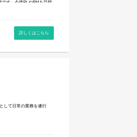
です。今後PLやPMを目指
おり、それぞれの現場知識
キャリアへダイレクトに繋げ
インフラの高度化・変革に挑
詳しくはこちら
専門スキルが身につきます。
ES」を進化させる醍醐味が
者として日常の業務を遂行
。
つも、チームや部門の枠にと
けでなく、活用までを完遂す
す。
の方、または通勤圏内に転居