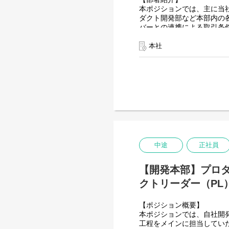
【ミッション】
本ポジションでは、主に当
自社プロダクトを「現場で
ダクト開発部など本部内の
バーとの連携による取引条
当チームは「GWES」の
成約後も製品導入完了まで
ることで現場のオペレーシ
ていただきます。
本社
【業務内容】
主な顧客属性は、グローバ
1．ソフトウェア導入プロジ
プロジェクトの期間は4ヶ月
・基本設計書の作成及びレ
大手ソフトウェアベンダーや
・工数算定/見積作成
の販売経験をお持ちの方で
・必要に応じたクライアン
【ミッション】
・協力会社（開発ベンダー
「GWES」を通じた物流
・運用フェーズでの問いあ
単なるソフトウェア販売に
2．プロダクト製品開発：3
い、新規顧客を開拓するこ
・プロジェクトで追加した
化へ繋げることで、物流現
中途
正社員
■業務内容の変更の範囲
【業務内容と比率】
（雇い入れ直後）求人本文
1．新規セールス
【開発本部】プロ
（変更の範囲）会社の定め
（当社製品への興味喚起・
的なアカウントマネジメント
クトリーダー（PL
【ポジションの魅力】
2．導入連携（導入プロジ
• 成果が目に見えるやりが
3．ポストセールス（既存顧
【ポジション概要】
要件定義から現場導入まで
本ポジションでは、自社開
• 物流の業務知識向上：
■業務内容の変更の範囲
工程をメインに担当してい
現場での「あるある」や知
（雇い入れ直後）求人本文