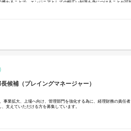
で携わることで、エンジニアとしての幅広い知識を身につけることが可能
る業務
も歓迎しています。
開発の経験者や、物流センターの運営管理をしていたメンバーが在籍して
。同じバックグラウンドを持つ仲間と共に、これまでの物流経験をITの
決への挑戦：国家規模の課題に対し、AIとテクノロジーを駆使して物流
メインのため、以下の技術スタックでの実務開発経験は不問です。
セールス」へ：ITと物流現場の両方に精通した、市場価値の極めて高い
育てる当事者：現場の声を製品に反映させ、自社開発チームと共に「GW
レームワーク
js (Vue.js 3), Vuetify, Apache Echarts
Boot
L
AWS）
EC2, AWS Lambda
 PostgreSQL
部長候補（プレイングマネージャー）
b
では、事業拡大、上場へ向け、管理部門を強化する為に、経理財務の責任
し、支えていただける方を募集しています。
使われ続ける」競争力ある形へ進化させ、お客様の業務改善に貢献する
務以外にも、総務や人事等がありますので、主務としての役割はありつ
プロダクト開発から導入までを一貫して行います。単にシステムを作るだ
動かし、幅広く活動頂ける方を求めています。
ョンに深く溶け込み、実効性のあるDXを実現することが私たちの使命で
の急な出社が発生することがございます。そのため通勤圏内にお住まい