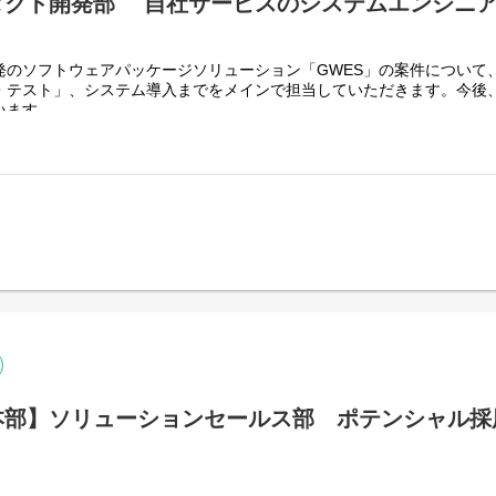
ダクト開発部 自社サービスのシステムエンジニ
発のソフトウェアパッケージソリューション「GWES」の案件について
・テスト」、システム導入までをメインで担当していただきます。今後
います。
開発の経験者や、物流センターの運営管理をしていたメンバーが在籍して
。同じバックグラウンドを持つ仲間と共に、これまでの物流経験をITの
レームワーク
js (Vue.js 3), Vuetify, Apache Echarts
Boot
L
AWS）
EC2, AWS Lambda
 PostgreSQL
本部】ソリューションセールス部 ポテンシャル採
b