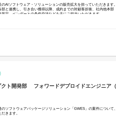
社のAIソフトウェア・ソリューションの販売拡大を担っていただきます
使われ続ける」競争力ある形へ進化させ、お客様の業務改善に貢献する
各部と連携し、引き合い獲得以降、成約までの対顧客折衝、社内他本部
件策定、ベンダーとの条件交渉などを主にご担当いただきます。
プロダクト開発から導入までを一貫して行います。単にシステムを作るだ
のアカウントマネジメントを行い、保守運用部門（カスタマーサクセス
ョンに深く溶け込み、実効性のあるDXを実現することが私たちの使命で
ル企業を中心とした大手の製造・卸・小売業および3PL・倉庫業で、案
ェクト対応：70％
～2年程度です。
ビュー
SIer、コンサル企業、3PL企業などにて、比較的高単価の企業向けソ
あれば、ご活躍いただけるポジションです。
ト対応（ヒアリング等）
）と協力して、製造、システムテスト、導入作業を実施
現場の構造改革を推し進め、新規市場開拓とプロダクトの進化を牽引する
わせ調査及び回答
留まらず、大手・中堅企業の現場課題を深く把握した上で、課題解決型
0%
とが私たちの役割です。最前線で得た「現場の声」を開発チームへ共有
機能について、汎用化し自社プロダクトへフィードバック
場のDX推進を支え続けることが私たちの使命です。
に記載の通り
ダクト開発部 フォワードデプロイドエンジニア（
る業務
顧客の問題解決/課題達成のためのソリューションデザイン・提案作成・
）：70%
）
ェクト推進のための引き継ぎ、社内他部門・ベンダーとの調整）：10%
い：
客との関係深耕を通じたアップセル・クロスセルの実現）：20%
一気通貫で携わるため、自分の設計が現場を動かす手応えをダイレクト
発のソフトウェアパッケージソリューション「GWES」の案件について
ただきます。
見が、そのままシステム設計の質に直結。希少な「物流×IT」の専門家
に記載の通り