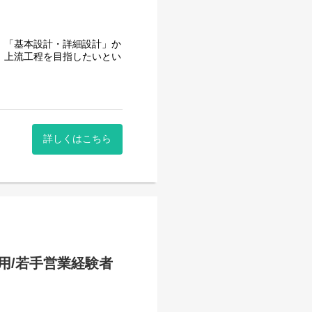
ア
、「基本設計・詳細設計」か
、上流工程を目指したいとい
おり、それぞれの現場知識
キャリアへダイレクトに繋げ
詳しくはこちら
用/若手営業経験者