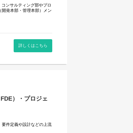
。コンサルティング部やプロ
。
（開発本部・管理本部）メン
けでなく、活用までを完遂す
部）への引き継ぎまでを担っ
す。
件規模は数千万円～数億円、
フトウェア・ソリューション
詳しくはこちら
。
のソリューション提案を行
し、自社製品の価値向上と進
FDE）・プロジェ
条件折衝・契約手続・全体
に感じられます。
、要件定義や設計などの上流
として市場価値を高められま