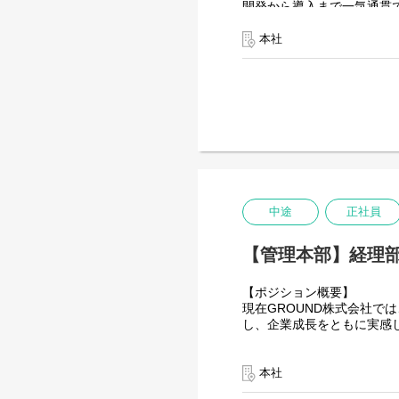
開発から導入まで一気通貫
す。
（変更の範囲）会社の定め
したいという意欲のある方
また、チーム内にはWMS
本社
を活かして活躍しています
【ポジションの魅力】
ていける環境です。
・社会貢献：物流課題の解
めます。
本ポジションは上流工程が
・市場価値：希少な「DX
【開発環境】
・やりがい：プロダクトを
◆プログラミング言語・フ
あります。
フロントエンド: JavaScript, Vue.
バックエンド: Java, Spring 
データベース言語: PL/pgSQ
◆インフラ・データベース（
中途
正社員
コンピューティング: Amazon 
ストレージ: Amazon S3
データベース: Amazon RDS /
【管理本部】経理
◆チーム開発ツール
バージョン管理: Git / GitHu
【ポジション概要】
プロジェクト管理: JIRA
現在GROUND株式会社
【ミッション】
し、企業成長をともに実感
自社プロダクトを「現場で
管理本部の下には、経理財
当チームは「GWES」の
らわれずに、積極的に手を
本社
ることで現場のオペレーシ
※本ポジションは、本社へ