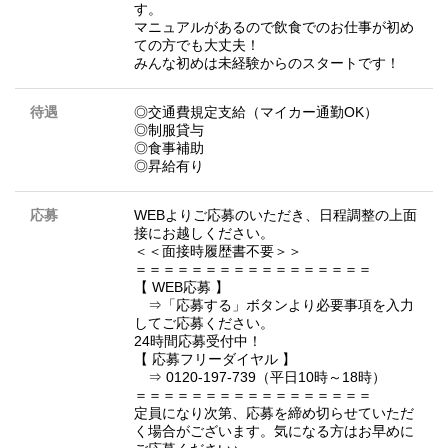
す。
マニュアルがあるので飲食でのお仕事が初め
ての方でも大丈夫！
みんな初めは未経験からのスタートです！
待遇
◎交通費規定支給（マイカー通勤OK）
◎制服貸与
◎食事補助
◎昇給有り
応募
WEBよりご応募のいただき、日程調整の上面
接にお越しください。
＜＜面接時履歴書不要＞＞
＝＝＝＝＝＝＝＝＝＝＝＝＝＝＝＝＝
【 WEB応募 】
⇒「応募する」ボタンより必要事項を入力
してご応募ください。
24時間応募受付中！
【 応募フリーダイヤル 】
⇒ 0120-197-739（平日10時～18時）
＝＝＝＝＝＝＝＝＝＝＝＝＝＝＝＝＝
定員になり次第、応募を締め切らせていただ
く場合がございます。気になる方はお早めに