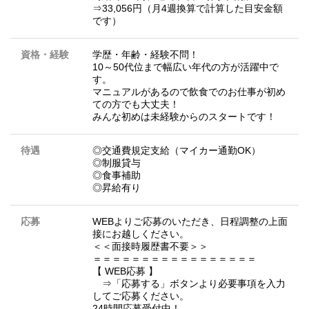
⇒33,056円（月4週換算で計算した目安金額
です）
資格・経験
学歴・年齢・経験不問！
10～50代位まで幅広い年代の方が活躍中で
す。
マニュアルがあるので飲食でのお仕事が初め
ての方でも大丈夫！
みんな初めは未経験からのスタートです！
待遇
◎交通費規定支給（マイカー通勤OK）
◎制服貸与
◎食事補助
◎昇給有り
応募
WEBよりご応募のいただき、日程調整の上面
接にお越しください。
＜＜面接時履歴書不要＞＞
＝＝＝＝＝＝＝＝＝＝＝＝＝＝＝＝＝
【 WEB応募 】
⇒「応募する」ボタンより必要事項を入力
してご応募ください。
24時間応募受付中！