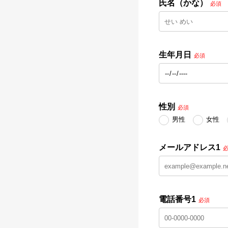
氏名（かな）
必須
生年月日
必須
性別
必須
男性
女性
メールアドレス1
電話番号1
必須