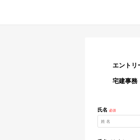
        
        宅建事務

氏名
必須