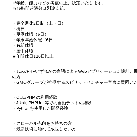
※年齢、能力などを考慮の上、決定いたします。
※45時間超過分は別途支給。
・完全週休2日制（土・日）
・祝日
・夏季休暇（5日）
・年末年始休暇（6日）
・有給休暇
・慶弔休暇
★年間休日120日以上
・Java/PHPいずれかの言語によるWebアプリケーション設計
の方
・GMOグループが推奨するスピリットベンチャー宣言に賛同い
・CakePHP の利用経験
・JUnit, PHPUnit等での自動テストの経験
・Pythonを使用した開発経験
・グローバル志向をお持ちの方
・最新技術に触れて成長したい方