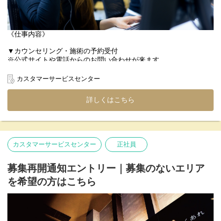
《仕事内容》
▼カウンセリング・施術の予約受付
※公式サイトや電話からのお問い合わせが来ます
※電話応対は全体の3割程度です
┣スタッフ/医療機械/施術室のスケジュール状況を確認し予約を調
カスタマーサービスセンター
整
┗メールフォーマットに合わせて患者様へメール
詳しくはこちら
▼施術内容のご説明
▼クリニックとの情報共有～電子カルテ登録
▼HPや電話でいただいた予約・問い合わせを確認
カスタマーサービスセンター
正社員
※予約受付がほとんどなのでクレーム処理は少ないです
募集再開通知エントリー｜募集のないエリア
を希望の方はこちら