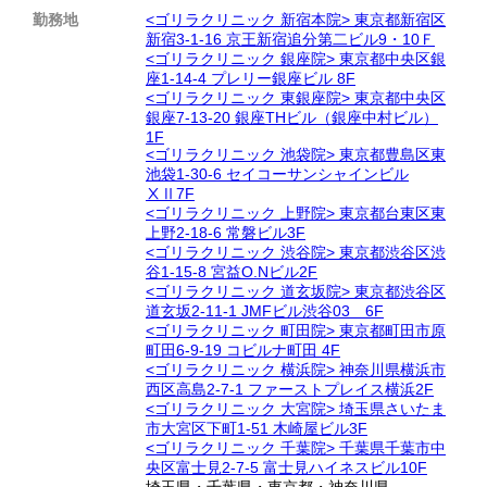
勤務地
<ゴリラクリニック 新宿本院> 東京都新宿区
新宿3-1-16 京王新宿追分第二ビル9・10Ｆ
<ゴリラクリニック 銀座院> 東京都中央区銀
座1-14-4 プレリー銀座ビル 8F
<ゴリラクリニック 東銀座院> 東京都中央区
銀座7-13-20 銀座THビル（銀座中村ビル）
1F
<ゴリラクリニック 池袋院> 東京都豊島区東
池袋1-30-6 セイコーサンシャインビル
ⅩⅡ7F
<ゴリラクリニック 上野院> 東京都台東区東
上野2-18-6 常磐ビル3F
<ゴリラクリニック 渋谷院> 東京都渋谷区渋
谷1-15-8 宮益O.Nビル2F
<ゴリラクリニック 道玄坂院> 東京都渋谷区
道玄坂2-11-1 JMFビル渋谷03 6F
<ゴリラクリニック 町田院> 東京都町田市原
町田6-9-19 コビルナ町田 4F
<ゴリラクリニック 横浜院> 神奈川県横浜市
西区高島2-7-1 ファーストプレイス横浜2F
<ゴリラクリニック 大宮院> 埼玉県さいたま
市大宮区下町1-51 木崎屋ビル3F
<ゴリラクリニック 千葉院> 千葉県千葉市中
央区富士見2-7-5 富士見ハイネスビル10F
埼玉県
・
千葉県
・
東京都
・
神奈川県