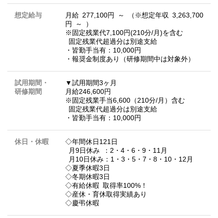
想定給与
月給 277,100円 ～ （※想定年収 3,263,700
円 ～ ）
※固定残業代7,100円(210分/月)を含む
固定残業代超過分は別途支給
・皆勤手当有：10,000円
・報奨金制度あり（研修期間中は対象外）
試用期間・
▼試用期間3ヶ月
研修期間
月給246,600円
※固定残業手当6,600（210分/月）含む
固定残業代超過分は別途支給
・皆勤手当有：10,000円
休日・休暇
◇年間休日121日
月9日休み ：2・4・6・9・11月
月10日休み：1・3・5・7・8・10・12月
◇夏季休暇3日
◇冬期休暇3日
◇有給休暇 取得率100%！
◇産休・育休取得実績あり
◇慶弔休暇