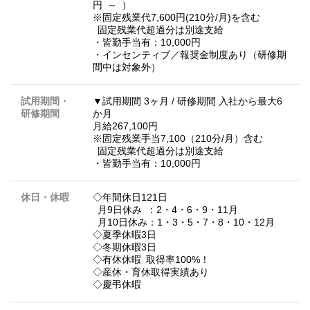
円 ～ ）
※固定残業代7,600円(210分/月)を含む
固定残業代超過分は別途支給
・皆勤手当有：10,000円
・インセンティブ／報奨金制度あり（研修期
間中は対象外）
試用期間・
▼試用期間 3ヶ月 / 研修期間 入社から最大6
研修期間
か月
月給267,100円
※固定残業手当7,100（210分/月）含む
固定残業代超過分は別途支給
・皆勤手当有：10,000円
休日・休暇
◇年間休日121日
月9日休み ：2・4・6・9・11月
月10日休み：1・3・5・7・8・10・12月
◇夏季休暇3日
◇冬期休暇3日
◇有休休暇 取得率100%！
◇産休・育休取得実績あり
◇慶弔休暇