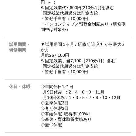
円 ～ ）
※固定残業代7,600円(210分/月)を含む
固定残業代超過分は別途支給
・皆勤手当有：10,000円
・インセンティブ／報奨金制度あり（研修期
間中は対象外）
試用期間・
▼試用期間 3ヶ月 / 研修期間 入社から最大6
研修期間
か月
月給267,100円
※固定残業手当7,100（210分/月）含む
固定残業代超過分は別途支給
・皆勤手当有：10,000円
休日・休暇
◇年間休日121日
月9日休み ：2・4・6・9・11月
月10日休み：1・3・5・7・8・10・12月
◇夏季休暇3日
◇冬期休暇3日
◇有給休暇 取得率100%！
◇産休・育休取得実績あり
◇慶弔休暇