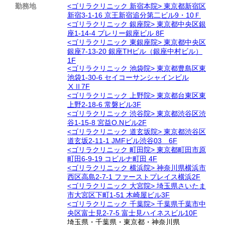
勤務地
<ゴリラクリニック 新宿本院> 東京都新宿区
新宿3-1-16 京王新宿追分第二ビル9・10Ｆ
<ゴリラクリニック 銀座院> 東京都中央区銀
座1-14-4 プレリー銀座ビル 8F
<ゴリラクリニック 東銀座院> 東京都中央区
銀座7-13-20 銀座THビル（銀座中村ビル）
1F
<ゴリラクリニック 池袋院> 東京都豊島区東
池袋1-30-6 セイコーサンシャインビル
ⅩⅡ7F
<ゴリラクリニック 上野院> 東京都台東区東
上野2-18-6 常磐ビル3F
<ゴリラクリニック 渋谷院> 東京都渋谷区渋
谷1-15-8 宮益O.Nビル2F
<ゴリラクリニック 道玄坂院> 東京都渋谷区
道玄坂2-11-1 JMFビル渋谷03 6F
<ゴリラクリニック 町田院> 東京都町田市原
町田6-9-19 コビルナ町田 4F
<ゴリラクリニック 横浜院> 神奈川県横浜市
西区高島2-7-1 ファーストプレイス横浜2F
<ゴリラクリニック 大宮院> 埼玉県さいたま
市大宮区下町1-51 木崎屋ビル3F
<ゴリラクリニック 千葉院> 千葉県千葉市中
央区富士見2-7-5 富士見ハイネスビル10F
埼玉県
・
千葉県
・
東京都
・
神奈川県