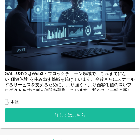
GALLUSYSはWeb3・ブロックチェーン領域で、これまでにな
い“価値体験”を生み出す挑戦を続けています。今後さらにスケール
するサービスを支えるために、より強く・より顧客価値の高いプ
ロダクトを共に創る仲間を募集しています！私たちと一緒に新し
い価値を創りませんか？
本社
<業務内容>
本プロジェクトにおけるフロントエンドエンジニアは、web3系サ
詳しくはこちら
ービスのユーザーインターフェースとなるWebアプリケーション
開発の中核を担います。
・web3系サービスのWebアプリケーションの設計、開発、テス
ト。