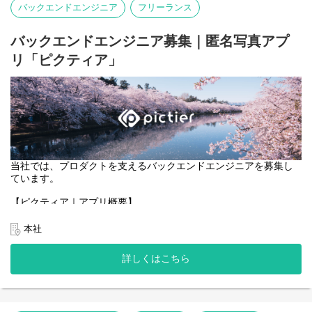
バックエンドエンジニア
フリーランス
・ブロックチェーンと連携する機能のフロントエンド実装。
・ユーザーが安心・安全に利用できる、直感的で効率的なUI/UXの
設計・改善。
バックエンドエンジニア募集｜匿名写真アプ
リ「ピクティア」
当社では、プロダクトを支えるバックエンドエンジニアを募集し
ています。
【ピクティア｜アプリ概要】
https://pictier.com/
ピクティアは、言語を使わず、写真だけでつながる匿名写真アプ
本社
リです。
マップ上に投稿された写真に、異なる季節や時間に撮影された写
詳しくはこちら
真が重なり、
同じ場所の変化や記憶を写真として共有できます。
一般的な写真SNSのようなコメントや言語によるやり取りはな
く、