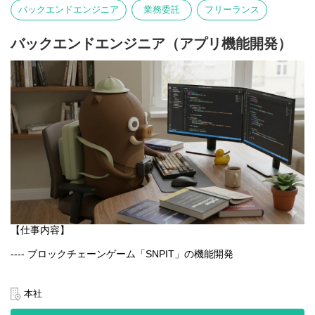
写真そのものが主役となる体験を大切にしています。
バックエンドエンジニア
業務委託
フリーランス
言語や文化にとらわれず、誰でも直感的に楽しめるのが特徴で
す。
バックエンドエンジニア（アプリ機能開発）
【業務内容】
- Webアプリケーションの設計・開発・運用
- GCPを用いたシステム構築・改善
- チーム内外との連携による新機能の企画・実装
- パフォーマンス・セキュリティ・可用性の最適化
【仕事内容】
---- ブロックチェーンゲーム「SNPIT」の機能開発
日本最大級のブロックチェーンゲーム「SNPIT」のアプリ開発を
通じ、プロダクトの改善と新機能の実装を一貫して担当いただく
本社
ポジションです。