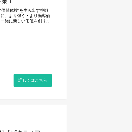
募集！
い“価値体験”を生み出す挑戦
めに、より強く・より顧客価
と一緒に新しい価値を創りま
系サービスのユーザーインター
ト。
Xの設計・改善。
詳しくはこちら