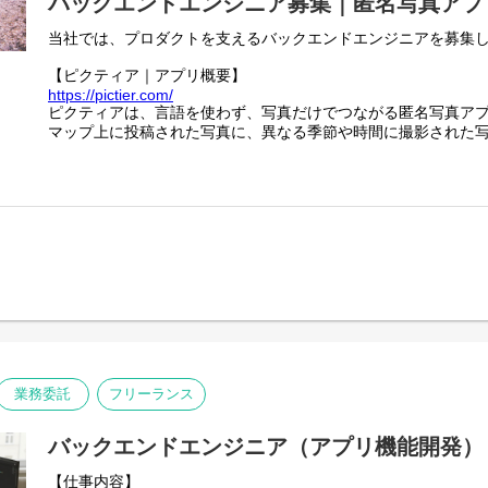
バックエンドエンジニア募集｜匿名写真アプ
当社では、プロダクトを支えるバックエンドエンジニアを募集
【ピクティア｜アプリ概要】
https://pictier.com/
ピクティアは、言語を使わず、写真だけでつながる匿名写真ア
マップ上に投稿された写真に、異なる季節や時間に撮影された
同じ場所の変化や記憶を写真として共有できます。
一般的な写真SNSのようなコメントや言語によるやり取りはな
写真そのものが主役となる体験を大切にしています。
言語や文化にとらわれず、誰でも直感的に楽しめるのが特徴で
【業務内容】
- Webアプリケーションの設計・開発・運用
- GCPを用いたシステム構築・改善
- チーム内外との連携による新機能の企画・実装
- パフォーマンス・セキュリティ・可用性の最適化
業務委託
フリーランス
バックエンドエンジニア（アプリ機能開発）
【仕事内容】