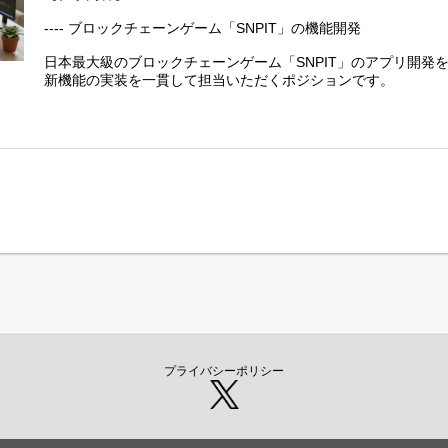
---- ブロックチェーンゲーム「SNPIT」の機能開発
日本最大級のブロックチェーンゲーム「SNPIT」のアプリ開発
新機能の実装を一貫して担当いただくポジションです。
- 新規機能の実装（設計、開発、テスト）
- 既存コードの保守と改善
- 調査、集計に用いられるツール類の開発
プライバシーポリシー