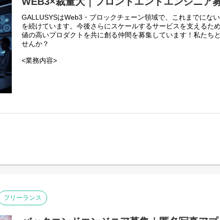
WEB3×裁量大｜フロントエンドエンジニア
GALLUSYSはWeb3・ブロックチェーン領域で、これまでにな
を続けています。今後さらにスケールするサービスを支えるた
値の高いプロダクトを共に創る仲間を募集しています！私たち
せんか？
<業務内容>
本プロジェクトにおけるフロントエンドエンジニアは、web3
フェースとなるWebアプリケーション開発の中核を担います。
・web3系サービスのWebアプリケーションの設計、開発、テス
・ブロックチェーンと連携する機能のフロントエンド実装。
・ユーザーが安心・安全に利用できる、直感的で効率的なUI/U
フリーランス