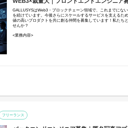
WEB3×裁量大｜フロントエンドエンジニア
GALLUSYSはWeb3・ブロックチェーン領域で、これまでにな
を続けています。今後さらにスケールするサービスを支えるた
値の高いプロダクトを共に創る仲間を募集しています！私たち
せんか？
<業務内容>
本プロジェクトにおけるフロントエンドエンジニアは、web3
フェースとなるWebアプリケーション開発の中核を担います。
・web3系サービスのWebアプリケーションの設計、開発、テス
・ブロックチェーンと連携する機能のフロントエンド実装。
・ユーザーが安心・安全に利用できる、直感的で効率的なUI/U
フリーランス