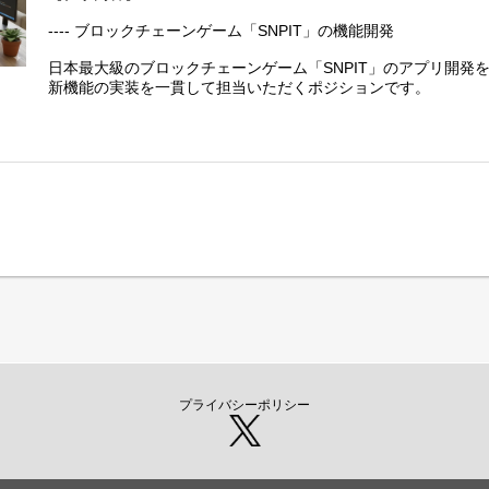
---- ブロックチェーンゲーム「SNPIT」の機能開発
日本最大級のブロックチェーンゲーム「SNPIT」のアプリ開発
新機能の実装を一貫して担当いただくポジションです。
- 新規機能の実装（設計、開発、テスト）
- 既存コードの保守と改善
- 調査、集計に用いられるツール類の開発
プライバシーポリシー