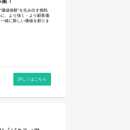
募集！
い“価値体験”を生み出す挑戦
めに、より強く・より顧客価
と一緒に新しい価値を創りま
系サービスのユーザーインター
ト。
Xの設計・改善。
詳しくはこちら