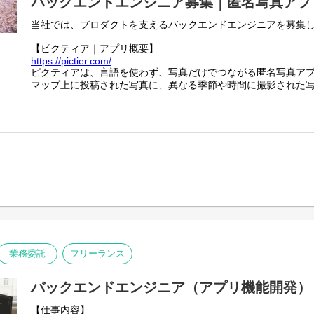
バックエンドエンジニア募集｜匿名写真アプ
当社では、プロダクトを支えるバックエンドエンジニアを募集
【ピクティア｜アプリ概要】
https://pictier.com/
ピクティアは、言語を使わず、写真だけでつながる匿名写真ア
マップ上に投稿された写真に、異なる季節や時間に撮影された
同じ場所の変化や記憶を写真として共有できます。
一般的な写真SNSのようなコメントや言語によるやり取りはな
写真そのものが主役となる体験を大切にしています。
言語や文化にとらわれず、誰でも直感的に楽しめるのが特徴で
【業務内容】
- Webアプリケーションの設計・開発・運用
- GCPを用いたシステム構築・改善
- チーム内外との連携による新機能の企画・実装
- パフォーマンス・セキュリティ・可用性の最適化
業務委託
フリーランス
バックエンドエンジニア（アプリ機能開発）
【仕事内容】