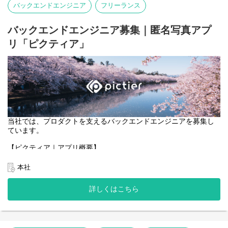
バックエンドエンジニア
フリーランス
・ブロックチェーンと連携する機能のフロントエンド実装。
・ユーザーが安心・安全に利用できる、直感的で効率的なUI/UXの
設計・改善。
バックエンドエンジニア募集｜匿名写真アプ
リ「ピクティア」
当社では、プロダクトを支えるバックエンドエンジニアを募集し
ています。
【ピクティア｜アプリ概要】
https://pictier.com/
ピクティアは、言語を使わず、写真だけでつながる匿名写真アプ
本社
リです。
マップ上に投稿された写真に、異なる季節や時間に撮影された写
詳しくはこちら
真が重なり、
同じ場所の変化や記憶を写真として共有できます。
一般的な写真SNSのようなコメントや言語によるやり取りはな
く、