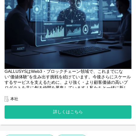
GALLUSYSはWeb3・ブロックチェーン領域で、これまでにな
い“価値体験”を生み出す挑戦を続けています。今後さらにスケール
するサービスを支えるために、より強く・より顧客価値の高いプ
ロダクトを共に創る仲間を募集しています！私たちと一緒に新し
い価値を創りませんか？
本社
<業務内容>
本プロジェクトにおけるフロントエンドエンジニアは、web3系サ
詳しくはこちら
ービスのユーザーインターフェースとなるWebアプリケーション
開発の中核を担います。
・web3系サービスのWebアプリケーションの設計、開発、テス
ト。