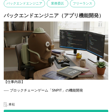
写真そのものが主役となる体験を大切にしています。
バックエンドエンジニア
業務委託
フリーランス
言語や文化にとらわれず、誰でも直感的に楽しめるのが特徴で
す。
バックエンドエンジニア（アプリ機能開発）
【業務内容】
- Webアプリケーションの設計・開発・運用
- GCPを用いたシステム構築・改善
- チーム内外との連携による新機能の企画・実装
- パフォーマンス・セキュリティ・可用性の最適化
【仕事内容】
---- ブロックチェーンゲーム「SNPIT」の機能開発
日本最大級のブロックチェーンゲーム「SNPIT」のアプリ開発を
通じ、プロダクトの改善と新機能の実装を一貫して担当いただく
本社
ポジションです。