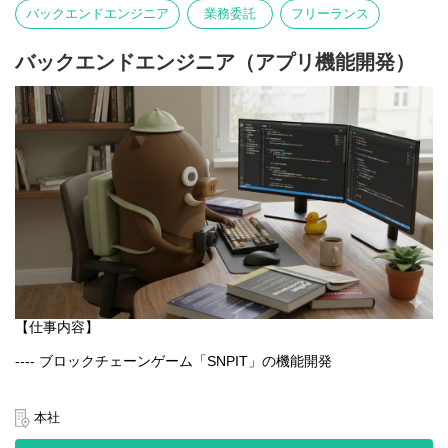
写真そのものが主役となる体験を大切にしています。
バックエンドエンジニア
業務委託
フリーランス
言語や文化にとらわれず、誰でも直感的に楽しめるのが特徴で
す。
バックエンドエンジニア（アプリ機能開発）
【業務内容】
- Webアプリケーションの設計・開発・運用
- GCPを用いたシステム構築・改善
- チーム内外との連携による新機能の企画・実装
- パフォーマンス・セキュリティ・可用性の最適化
【仕事内容】
---- ブロックチェーンゲーム「SNPIT」の機能開発
日本最大級のブロックチェーンゲーム「SNPIT」のアプリ開発を
通じ、プロダクトの改善と新機能の実装を一貫して担当いただく
本社
ポジションです。