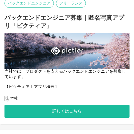
バックエンドエンジニア
フリーランス
・ブロックチェーンと連携する機能のフロントエンド実装。
・ユーザーが安心・安全に利用できる、直感的で効率的なUI/UXの
設計・改善。
バックエンドエンジニア募集｜匿名写真アプ
リ「ピクティア」
当社では、プロダクトを支えるバックエンドエンジニアを募集し
ています。
【ピクティア｜アプリ概要】
https://pictier.com/
ピクティアは、言語を使わず、写真だけでつながる匿名写真アプ
本社
リです。
マップ上に投稿された写真に、異なる季節や時間に撮影された写
詳しくはこちら
真が重なり、
同じ場所の変化や記憶を写真として共有できます。
一般的な写真SNSのようなコメントや言語によるやり取りはな
く、