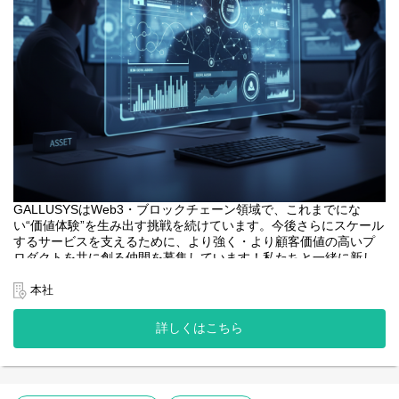
GALLUSYSはWeb3・ブロックチェーン領域で、これまでにな
い“価値体験”を生み出す挑戦を続けています。今後さらにスケール
するサービスを支えるために、より強く・より顧客価値の高いプ
ロダクトを共に創る仲間を募集しています！私たちと一緒に新し
い価値を創りませんか？
本社
<業務内容>
本プロジェクトにおけるフロントエンドエンジニアは、web3系サ
詳しくはこちら
ービスのユーザーインターフェースとなるWebアプリケーション
開発の中核を担います。
・web3系サービスのWebアプリケーションの設計、開発、テス
ト。