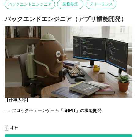
写真そのものが主役となる体験を大切にしています。
バックエンドエンジニア
業務委託
フリーランス
言語や文化にとらわれず、誰でも直感的に楽しめるのが特徴で
す。
バックエンドエンジニア（アプリ機能開発）
【業務内容】
- Webアプリケーションの設計・開発・運用
- GCPを用いたシステム構築・改善
- チーム内外との連携による新機能の企画・実装
- パフォーマンス・セキュリティ・可用性の最適化
【仕事内容】
---- ブロックチェーンゲーム「SNPIT」の機能開発
日本最大級のブロックチェーンゲーム「SNPIT」のアプリ開発を
通じ、プロダクトの改善と新機能の実装を一貫して担当いただく
本社
ポジションです。