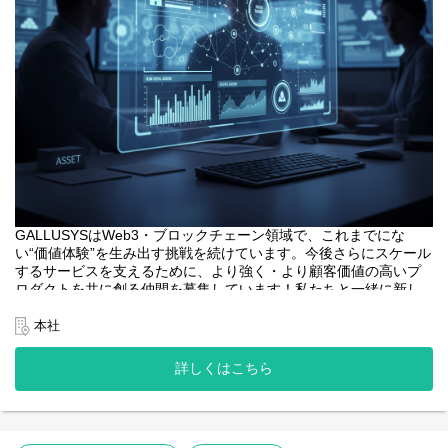
GALLUSYSはWeb3・ブロックチェーン領域で、これまでにな
い“価値体験”を生み出す挑戦を続けています。今後さらにスケール
するサービスを支えるために、より強く・より顧客価値の高いプ
ロダクトを共に創る仲間を募集しています！私たちと一緒に新し
い価値を創りませんか？
本社
<業務内容>
本プロジェクトにおけるフロントエンドエンジニアは、web3系サ
詳しくはこちら
ービスのユーザーインターフェースとなるWebアプリケーション
開発の中核を担います。
・web3系サービスのWebアプリケーションの設計、開発、テス
ト。