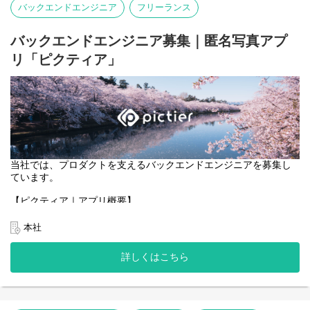
バックエンドエンジニア
フリーランス
・ブロックチェーンと連携する機能のフロントエンド実装。
・ユーザーが安心・安全に利用できる、直感的で効率的なUI/UXの
設計・改善。
バックエンドエンジニア募集｜匿名写真アプ
リ「ピクティア」
当社では、プロダクトを支えるバックエンドエンジニアを募集し
ています。
【ピクティア｜アプリ概要】
https://pictier.com/
ピクティアは、言語を使わず、写真だけでつながる匿名写真アプ
本社
リです。
マップ上に投稿された写真に、異なる季節や時間に撮影された写
詳しくはこちら
真が重なり、
同じ場所の変化や記憶を写真として共有できます。
一般的な写真SNSのようなコメントや言語によるやり取りはな
く、