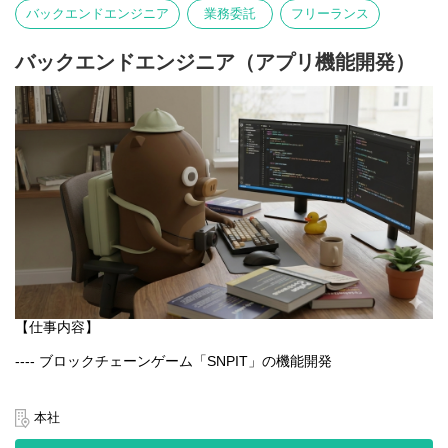
写真そのものが主役となる体験を大切にしています。
バックエンドエンジニア
業務委託
フリーランス
言語や文化にとらわれず、誰でも直感的に楽しめるのが特徴で
す。
バックエンドエンジニア（アプリ機能開発）
【業務内容】
- Webアプリケーションの設計・開発・運用
- GCPを用いたシステム構築・改善
- チーム内外との連携による新機能の企画・実装
- パフォーマンス・セキュリティ・可用性の最適化
【仕事内容】
---- ブロックチェーンゲーム「SNPIT」の機能開発
日本最大級のブロックチェーンゲーム「SNPIT」のアプリ開発を
通じ、プロダクトの改善と新機能の実装を一貫して担当いただく
本社
ポジションです。