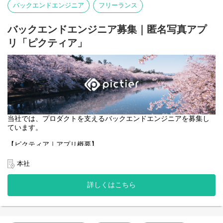
バックエンドエンジニア
フリーランス
・ブロックチェーンと連携する機能のフロントエンド実装。
・ユーザーが安心・安全に利用できる、直感的で効率的なUI/UXの
設計・改善。
バックエンドエンジニア募集｜匿名写真アプ
リ「ピクティア」
当社では、プロダクトを支えるバックエンドエンジニアを募集し
ています。
【ピクティア｜アプリ概要】
https://pictier.com/
ピクティアは、言語を使わず、写真だけでつながる匿名写真アプ
本社
リです。
マップ上に投稿された写真に、異なる季節や時間に撮影された写
詳しくはこちら
真が重なり、
同じ場所の変化や記憶を写真として共有できます。
一般的な写真SNSのようなコメントや言語によるやり取りはな
く、