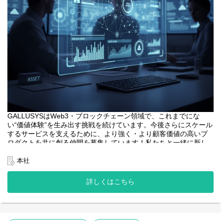
GALLUSYSはWeb3・ブロックチェーン領域で、これまでにな
い“価値体験”を生み出す挑戦を続けています。今後さらにスケール
するサービスを支えるために、より強く・より顧客価値の高いプ
ロダクトを共に創る仲間を募集しています！私たちと一緒に新し
い価値を創りませんか？
本社
<業務内容>
本プロジェクトにおけるフロントエンドエンジニアは、web3系サ
詳しくはこちら
ービスのユーザーインターフェースとなるWebアプリケーション
開発の中核を担います。
・web3系サービスのWebアプリケーションの設計、開発、テス
ト。