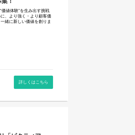
募集！
い“価値体験”を生み出す挑戦
めに、より強く・より顧客価
と一緒に新しい価値を創りま
系サービスのユーザーインター
ト。
Xの設計・改善。
詳しくはこちら