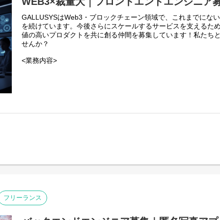
WEB3×裁量大｜フロントエンドエンジニア
GALLUSYSはWeb3・ブロックチェーン領域で、これまでにな
を続けています。今後さらにスケールするサービスを支えるた
値の高いプロダクトを共に創る仲間を募集しています！私たち
せんか？
<業務内容>
本プロジェクトにおけるフロントエンドエンジニアは、web3
フェースとなるWebアプリケーション開発の中核を担います。
・web3系サービスのWebアプリケーションの設計、開発、テス
・ブロックチェーンと連携する機能のフロントエンド実装。
・ユーザーが安心・安全に利用できる、直感的で効率的なUI/U
フリーランス