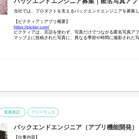
バックエンドエンジニア募集｜匿名写真アプ
当社では、プロダクトを支えるバックエンドエンジニアを募集
【ピクティア｜アプリ概要】
https://pictier.com/
ピクティアは、言語を使わず、写真だけでつながる匿名写真ア
マップ上に投稿された写真に、異なる季節や時間に撮影された
同じ場所の変化や記憶を写真として共有できます。
一般的な写真SNSのようなコメントや言語によるやり取りはな
写真そのものが主役となる体験を大切にしています。
言語や文化にとらわれず、誰でも直感的に楽しめるのが特徴で
【業務内容】
- Webアプリケーションの設計・開発・運用
- GCPを用いたシステム構築・改善
- チーム内外との連携による新機能の企画・実装
- パフォーマンス・セキュリティ・可用性の最適化
業務委託
フリーランス
バックエンドエンジニア（アプリ機能開発）
【仕事内容】