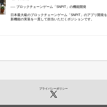
---- ブロックチェーンゲーム「SNPIT」の機能開発
日本最大級のブロックチェーンゲーム「SNPIT」のアプリ開発
新機能の実装を一貫して担当いただくポジションです。
- 新規機能の実装（設計、開発、テスト）
- 既存コードの保守と改善
- 調査、集計に用いられるツール類の開発
プライバシーポリシー