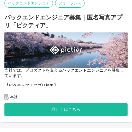
バックエンドエンジニア
フリーランス
・ブロックチェーンと連携する機能のフロントエンド実装。
・ユーザーが安心・安全に利用できる、直感的で効率的なUI/UXの
設計・改善。
バックエンドエンジニア募集｜匿名写真アプ
リ「ピクティア」
当社では、プロダクトを支えるバックエンドエンジニアを募集し
ています。
【ピクティア｜アプリ概要】
https://pictier.com/
ピクティアは、言語を使わず、写真だけでつながる匿名写真アプ
本社
リです。
マップ上に投稿された写真に、異なる季節や時間に撮影された写
詳しくはこちら
真が重なり、
同じ場所の変化や記憶を写真として共有できます。
一般的な写真SNSのようなコメントや言語によるやり取りはな
く、