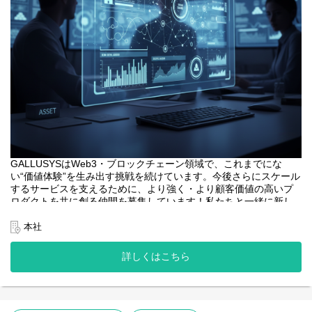
GALLUSYSはWeb3・ブロックチェーン領域で、これまでにな
い“価値体験”を生み出す挑戦を続けています。今後さらにスケール
するサービスを支えるために、より強く・より顧客価値の高いプ
ロダクトを共に創る仲間を募集しています！私たちと一緒に新し
い価値を創りませんか？
本社
<業務内容>
本プロジェクトにおけるフロントエンドエンジニアは、web3系サ
詳しくはこちら
ービスのユーザーインターフェースとなるWebアプリケーション
開発の中核を担います。
・web3系サービスのWebアプリケーションの設計、開発、テス
ト。