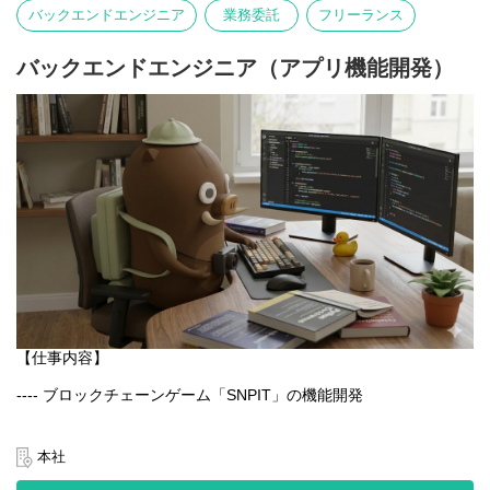
写真そのものが主役となる体験を大切にしています。
バックエンドエンジニア
業務委託
フリーランス
言語や文化にとらわれず、誰でも直感的に楽しめるのが特徴で
す。
バックエンドエンジニア（アプリ機能開発）
【業務内容】
- Webアプリケーションの設計・開発・運用
- GCPを用いたシステム構築・改善
- チーム内外との連携による新機能の企画・実装
- パフォーマンス・セキュリティ・可用性の最適化
【仕事内容】
---- ブロックチェーンゲーム「SNPIT」の機能開発
日本最大級のブロックチェーンゲーム「SNPIT」のアプリ開発を
通じ、プロダクトの改善と新機能の実装を一貫して担当いただく
本社
ポジションです。