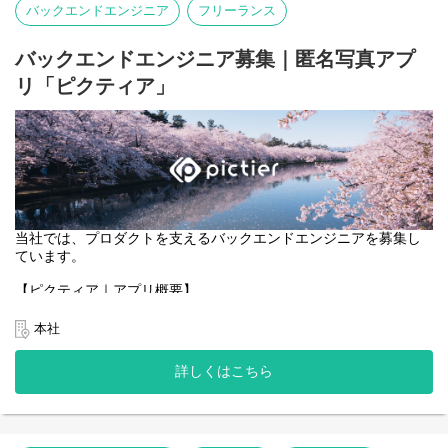
バックエンドエンジニア
フリーランス
・ブロックチェーンと連携する機能のフロントエンド実装。
・ユーザーが安心・安全に利用できる、直感的で効率的なUI/UXの
設計・改善。
バックエンドエンジニア募集｜匿名写真アプ
リ「ピクティア」
当社では、プロダクトを支えるバックエンドエンジニアを募集し
ています。
【ピクティア｜アプリ概要】
https://pictier.com/
ピクティアは、言語を使わず、写真だけでつながる匿名写真アプ
本社
リです。
マップ上に投稿された写真に、異なる季節や時間に撮影された写
詳しくはこちら
真が重なり、
同じ場所の変化や記憶を写真として共有できます。
一般的な写真SNSのようなコメントや言語によるやり取りはな
く、