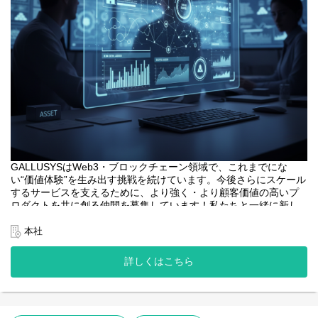
GALLUSYSはWeb3・ブロックチェーン領域で、これまでにな
い“価値体験”を生み出す挑戦を続けています。今後さらにスケール
するサービスを支えるために、より強く・より顧客価値の高いプ
ロダクトを共に創る仲間を募集しています！私たちと一緒に新し
い価値を創りませんか？
本社
<業務内容>
本プロジェクトにおけるフロントエンドエンジニアは、web3系サ
詳しくはこちら
ービスのユーザーインターフェースとなるWebアプリケーション
開発の中核を担います。
・web3系サービスのWebアプリケーションの設計、開発、テス
ト。