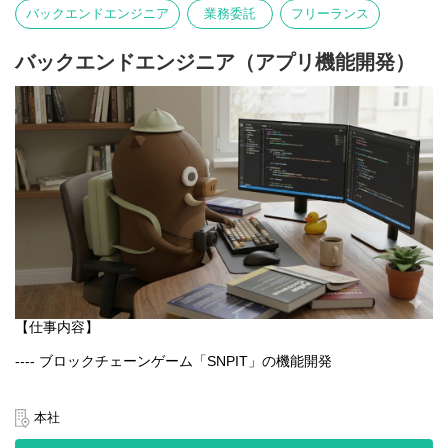
写真そのものが主役となる体験を大切にしています。
バックエンドエンジニア
業務委託
フリーランス
言語や文化にとらわれず、誰でも直感的に楽しめるのが特徴で
す。
バックエンドエンジニア（アプリ機能開発）
【業務内容】
- Webアプリケーションの設計・開発・運用
- GCPを用いたシステム構築・改善
- チーム内外との連携による新機能の企画・実装
- パフォーマンス・セキュリティ・可用性の最適化
【仕事内容】
---- ブロックチェーンゲーム「SNPIT」の機能開発
日本最大級のブロックチェーンゲーム「SNPIT」のアプリ開発を
通じ、プロダクトの改善と新機能の実装を一貫して担当いただく
本社
ポジションです。