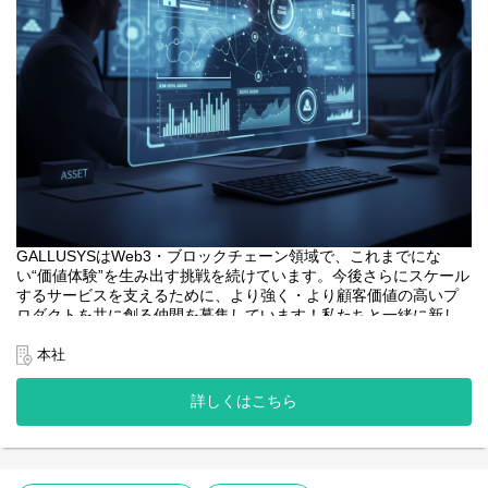
GALLUSYSはWeb3・ブロックチェーン領域で、これまでにな
い“価値体験”を生み出す挑戦を続けています。今後さらにスケール
するサービスを支えるために、より強く・より顧客価値の高いプ
ロダクトを共に創る仲間を募集しています！私たちと一緒に新し
い価値を創りませんか？
本社
<業務内容>
本プロジェクトにおけるフロントエンドエンジニアは、web3系サ
詳しくはこちら
ービスのユーザーインターフェースとなるWebアプリケーション
開発の中核を担います。
・web3系サービスのWebアプリケーションの設計、開発、テス
ト。