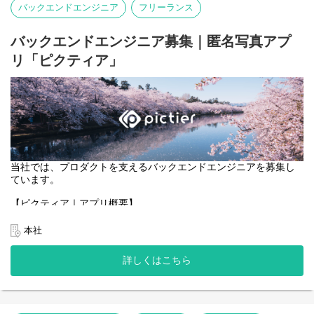
バックエンドエンジニア
フリーランス
・ブロックチェーンと連携する機能のフロントエンド実装。
・ユーザーが安心・安全に利用できる、直感的で効率的なUI/UXの
設計・改善。
バックエンドエンジニア募集｜匿名写真アプ
リ「ピクティア」
当社では、プロダクトを支えるバックエンドエンジニアを募集し
ています。
【ピクティア｜アプリ概要】
https://pictier.com/
ピクティアは、言語を使わず、写真だけでつながる匿名写真アプ
本社
リです。
マップ上に投稿された写真に、異なる季節や時間に撮影された写
詳しくはこちら
真が重なり、
同じ場所の変化や記憶を写真として共有できます。
一般的な写真SNSのようなコメントや言語によるやり取りはな
く、