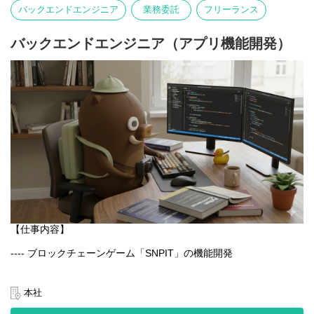
写真そのものが主役となる体験を大切にしています。
バックエンドエンジニア
業務委託
フリーランス
言語や文化にとらわれず、誰でも直感的に楽しめるのが特徴で
す。
バックエンドエンジニア（アプリ機能開発）
【業務内容】
- Webアプリケーションの設計・開発・運用
- GCPを用いたシステム構築・改善
- チーム内外との連携による新機能の企画・実装
- パフォーマンス・セキュリティ・可用性の最適化
【仕事内容】
---- ブロックチェーンゲーム「SNPIT」の機能開発
日本最大級のブロックチェーンゲーム「SNPIT」のアプリ開発を
通じ、プロダクトの改善と新機能の実装を一貫して担当いただく
本社
ポジションです。