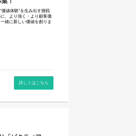
募集！
い“価値体験”を生み出す挑戦
めに、より強く・より顧客価
と一緒に新しい価値を創りま
系サービスのユーザーインター
ト。
Xの設計・改善。
詳しくはこちら