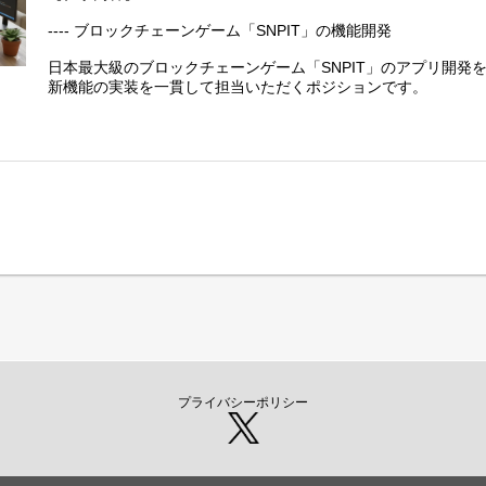
---- ブロックチェーンゲーム「SNPIT」の機能開発
日本最大級のブロックチェーンゲーム「SNPIT」のアプリ開発
新機能の実装を一貫して担当いただくポジションです。
- 新規機能の実装（設計、開発、テスト）
- 既存コードの保守と改善
- 調査、集計に用いられるツール類の開発
プライバシーポリシー