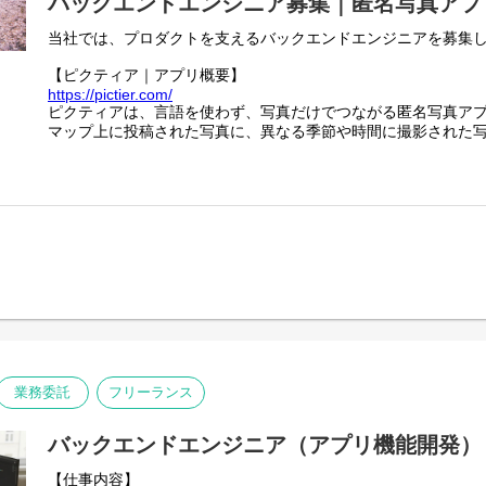
バックエンドエンジニア募集｜匿名写真アプ
当社では、プロダクトを支えるバックエンドエンジニアを募集
【ピクティア｜アプリ概要】
https://pictier.com/
ピクティアは、言語を使わず、写真だけでつながる匿名写真ア
マップ上に投稿された写真に、異なる季節や時間に撮影された
同じ場所の変化や記憶を写真として共有できます。
一般的な写真SNSのようなコメントや言語によるやり取りはな
写真そのものが主役となる体験を大切にしています。
言語や文化にとらわれず、誰でも直感的に楽しめるのが特徴で
【業務内容】
- Webアプリケーションの設計・開発・運用
- GCPを用いたシステム構築・改善
- チーム内外との連携による新機能の企画・実装
- パフォーマンス・セキュリティ・可用性の最適化
業務委託
フリーランス
バックエンドエンジニア（アプリ機能開発）
【仕事内容】