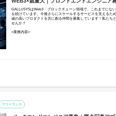
WEB3×裁量大｜フロントエンドエンジニア
GALLUSYSはWeb3・ブロックチェーン領域で、これまでにな
を続けています。今後さらにスケールするサービスを支えるた
値の高いプロダクトを共に創る仲間を募集しています！私たち
せんか？
<業務内容>
本プロジェクトにおけるフロントエンドエンジニアは、web3
フェースとなるWebアプリケーション開発の中核を担います。
・web3系サービスのWebアプリケーションの設計、開発、テス
・ブロックチェーンと連携する機能のフロントエンド実装。
・ユーザーが安心・安全に利用できる、直感的で効率的なUI/U
フリーランス