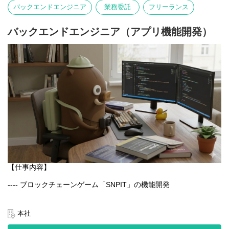
写真そのものが主役となる体験を大切にしています。
バックエンドエンジニア
業務委託
フリーランス
言語や文化にとらわれず、誰でも直感的に楽しめるのが特徴で
す。
バックエンドエンジニア（アプリ機能開発）
【業務内容】
- Webアプリケーションの設計・開発・運用
- GCPを用いたシステム構築・改善
- チーム内外との連携による新機能の企画・実装
- パフォーマンス・セキュリティ・可用性の最適化
【仕事内容】
---- ブロックチェーンゲーム「SNPIT」の機能開発
日本最大級のブロックチェーンゲーム「SNPIT」のアプリ開発を
通じ、プロダクトの改善と新機能の実装を一貫して担当いただく
本社
ポジションです。