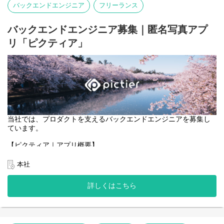
バックエンドエンジニア
フリーランス
・ブロックチェーンと連携する機能のフロントエンド実装。
・ユーザーが安心・安全に利用できる、直感的で効率的なUI/UXの
設計・改善。
バックエンドエンジニア募集｜匿名写真アプ
リ「ピクティア」
当社では、プロダクトを支えるバックエンドエンジニアを募集し
ています。
【ピクティア｜アプリ概要】
https://pictier.com/
ピクティアは、言語を使わず、写真だけでつながる匿名写真アプ
本社
リです。
マップ上に投稿された写真に、異なる季節や時間に撮影された写
詳しくはこちら
真が重なり、
同じ場所の変化や記憶を写真として共有できます。
一般的な写真SNSのようなコメントや言語によるやり取りはな
く、