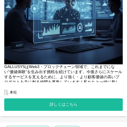
GALLUSYSはWeb3・ブロックチェーン領域で、これまでにな
い“価値体験”を生み出す挑戦を続けています。今後さらにスケール
するサービスを支えるために、より強く・より顧客価値の高いプ
ロダクトを共に創る仲間を募集しています！私たちと一緒に新し
い価値を創りませんか？
本社
<業務内容>
本プロジェクトにおけるフロントエンドエンジニアは、web3系サ
詳しくはこちら
ービスのユーザーインターフェースとなるWebアプリケーション
開発の中核を担います。
・web3系サービスのWebアプリケーションの設計、開発、テス
ト。