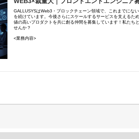
WEB3×裁量大｜フロントエンドエンジニア
GALLUSYSはWeb3・ブロックチェーン領域で、これまでにな
を続けています。今後さらにスケールするサービスを支えるた
値の高いプロダクトを共に創る仲間を募集しています！私たち
せんか？
<業務内容>
本プロジェクトにおけるフロントエンドエンジニアは、web3
フェースとなるWebアプリケーション開発の中核を担います。
・web3系サービスのWebアプリケーションの設計、開発、テス
・ブロックチェーンと連携する機能のフロントエンド実装。
・ユーザーが安心・安全に利用できる、直感的で効率的なUI/U