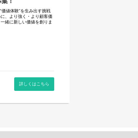
募集！
い“価値体験”を生み出す挑戦
めに、より強く・より顧客価
と一緒に新しい価値を創りま
系サービスのユーザーインター
ト。
Xの設計・改善。
詳しくはこちら