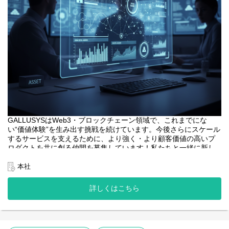
GALLUSYSはWeb3・ブロックチェーン領域で、これまでにな
い“価値体験”を生み出す挑戦を続けています。今後さらにスケール
するサービスを支えるために、より強く・より顧客価値の高いプ
ロダクトを共に創る仲間を募集しています！私たちと一緒に新し
い価値を創りませんか？
本社
<業務内容>
本プロジェクトにおけるフロントエンドエンジニアは、web3系サ
詳しくはこちら
ービスのユーザーインターフェースとなるWebアプリケーション
開発の中核を担います。
・web3系サービスのWebアプリケーションの設計、開発、テス
ト。