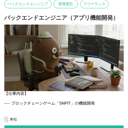
写真そのものが主役となる体験を大切にしています。
バックエンドエンジニア
業務委託
フリーランス
言語や文化にとらわれず、誰でも直感的に楽しめるのが特徴で
す。
バックエンドエンジニア（アプリ機能開発）
【業務内容】
- Webアプリケーションの設計・開発・運用
- GCPを用いたシステム構築・改善
- チーム内外との連携による新機能の企画・実装
- パフォーマンス・セキュリティ・可用性の最適化
【仕事内容】
---- ブロックチェーンゲーム「SNPIT」の機能開発
日本最大級のブロックチェーンゲーム「SNPIT」のアプリ開発を
通じ、プロダクトの改善と新機能の実装を一貫して担当いただく
本社
ポジションです。