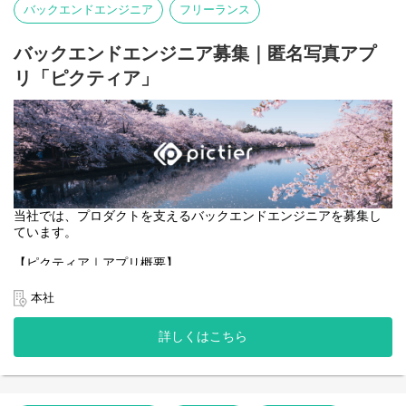
バックエンドエンジニア
フリーランス
・ブロックチェーンと連携する機能のフロントエンド実装。
・ユーザーが安心・安全に利用できる、直感的で効率的なUI/UXの
設計・改善。
バックエンドエンジニア募集｜匿名写真アプ
リ「ピクティア」
当社では、プロダクトを支えるバックエンドエンジニアを募集し
ています。
【ピクティア｜アプリ概要】
https://pictier.com/
ピクティアは、言語を使わず、写真だけでつながる匿名写真アプ
本社
リです。
マップ上に投稿された写真に、異なる季節や時間に撮影された写
詳しくはこちら
真が重なり、
同じ場所の変化や記憶を写真として共有できます。
一般的な写真SNSのようなコメントや言語によるやり取りはな
く、