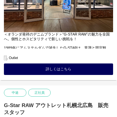
＜オランダ発祥のデニムブランド＞”G-STAR RAW”の魅力を全国
へ。個性とホスピタリティで新しい挑戦を！
1989年にアムステルダムで誕生したG-STARは、常識と固定観
念、無用な制約の破壊を
掲げるプレミアムストリートブランドです。創造性とクラフトマ
Outlet
ンシップが生み出すプロ
ダクトは、世界のセレブリティやアーティストをはじめ多くの
詳しくはこちら
人々に愛されています。ス
タッフの個性を大切にしており、経験は問いません。髪色・髪
型・ネイルもすべて自由。
個性を活かしてお客様を“ファン”に変えるアンバサダーとして活躍
しませんか？
中途
正社員
G-Star RAW アウトレット札幌北広島 販売
スタッフ