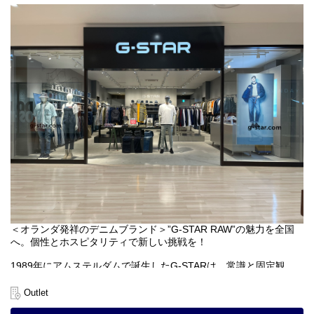
＜オランダ発祥のデニムブランド＞”G-STAR RAW”の魅力を全国
へ。個性とホスピタリティで新しい挑戦を！
1989年にアムステルダムで誕生したG-STARは、常識と固定観
念、無用な制約の破壊を
掲げるプレミアムストリートブランドです。創造性とクラフトマ
Outlet
ンシップが生み出すプロ