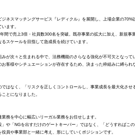
ビジネスマッチングサービス『レディクル』を展開し、上場企業の70%
ています。
年間で売上3倍・社員数300名を突破。既存事業の拡大に加え、新規事
なるスケールを目指して急成長を続けています。
組みが次々と生まれる中で、法務機能のさらなる強化が不可欠となって
のお客様やシチュエーションが存在するため、決まった枠組みに縛られ
のではなく、「リスクを正しくコントロールし、事業成長を最大化させ
ることになりました。
連業務を中心に幅広いリーガル業務をお任せします。
役」や「NGを出すだけのゲートキーパー」ではなく、「どうすればこ
を役員や事業部と一緒に考え、形にしていくポジションです。