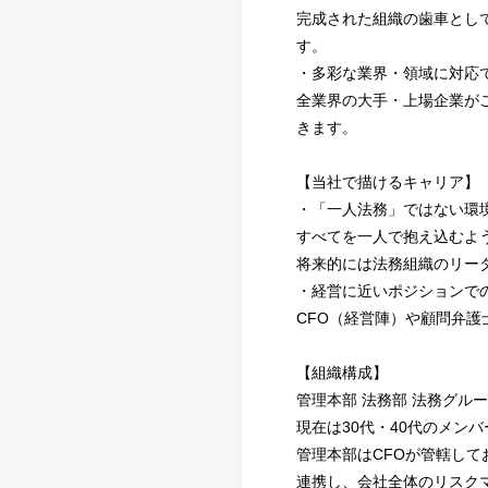
完成された組織の歯車とし
す。
・多彩な業界・領域に対応
全業界の大手・上場企業が
きます。
【当社で描けるキャリア】
・「一人法務」ではない環
すべてを一人で抱え込むよ
将来的には法務組織のリー
・経営に近いポジションで
CFO（経営陣）や顧問弁
【組織構成】
管理本部 法務部 法務グル
現在は30代・40代のメン
管理本部はCFOが管轄し
連携し、会社全体のリスク