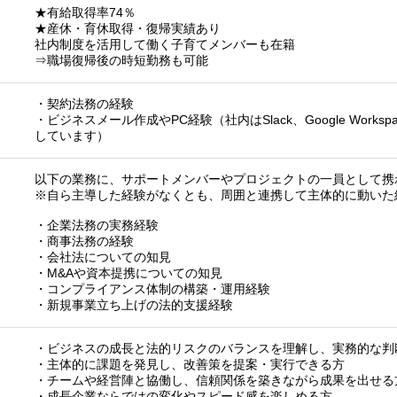
★有給取得率74％
★産休・育休取得・復帰実績あり
社内制度を活用して働く子育てメンバーも在籍
⇒職場復帰後の時短勤務も可能
・契約法務の経験
・ビジネスメール作成やPC経験（社内はSlack、Google Workspa
しています）
以下の業務に、サポートメンバーやプロジェクトの一員として携
※自ら主導した経験がなくとも、周囲と連携して主体的に動いた
・企業法務の実務経験
・商事法務の経験
・会社法についての知見
・M&Aや資本提携についての知見
・コンプライアンス体制の構築・運用経験
・新規事業立ち上げの法的支援経験
・ビジネスの成長と法的リスクのバランスを理解し、実務的な判
・主体的に課題を発見し、改善策を提案・実行できる方
・チームや経営陣と協働し、信頼関係を築きながら成果を出せる
・成長企業ならではの変化やスピード感を楽しめる方