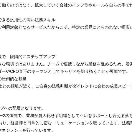
て働くのではなく、拡大していく会社のインフラやルールを自らの手で
できる汎用性の高い法務スキル
ご利用対象となるサービスだからこそ、特定の業界にとらわれない幅広
境で、段階的にステップアップ
うな環境ではありません。チームで連携しながら業務を進めるため、着
ダーやCFO直下のキーマンとしてキャリアを切り拓くことが可能です。
の圧倒的な裁量
護士との距離が近く、ご自身の法務判断がダイレクトに会社の成長スピー
ープへの配属となります。
バー2名体制で、業務が属人化せず組織として互いをサポートし合える落
ており、経営陣と日常的に密なコミュニケーションを取っています。法務
マネジメントを行っています。