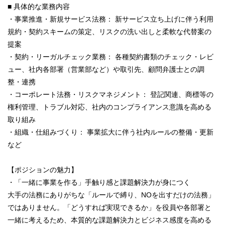
■ 具体的な業務内容
・事業推進・新規サービス法務： 新サービス立ち上げに伴う利用
規約・契約スキームの策定、リスクの洗い出しと柔軟な代替案の
提案
・契約・リーガルチェック業務： 各種契約書類のチェック・レビ
ュー、社内各部署（営業部など）や取引先、顧問弁護士との調
整・連携
・コーポレート法務・リスクマネジメント： 登記関連、商標等の
権利管理、トラブル対応、社内のコンプライアンス意識を高める
取り組み
・組織・仕組みづくり： 事業拡大に伴う社内ルールの整備・更新
など
【ポジションの魅力】
・「一緒に事業を作る」手触り感と課題解決力が身につく
大手の法務にありがちな「ルールで縛り、NOを出すだけの法務」
ではありません。「どうすれば実現できるか」を役員や各部署と
一緒に考えるため、本質的な課題解決力とビジネス感度を高める