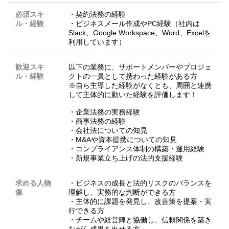
必須スキ
・契約法務の経験
ル・経験
・ビジネスメール作成やPC経験（社内は
Slack、Google Workspace、Word、Excelを
利用しています）
歓迎スキ
以下の業務に、サポートメンバーやプロジェ
ル・経験
クトの一員として携わった経験がある方
※自ら主導した経験がなくとも、周囲と連携
して主体的に動いた経験を評価します！
・企業法務の実務経験
・商事法務の経験
・会社法についての知見
・M&Aや資本提携についての知見
・コンプライアンス体制の構築・運用経験
・新規事業立ち上げの法的支援経験
求める人物
・ビジネスの成長と法的リスクのバランスを
像
理解し、実務的な判断ができる方
・主体的に課題を発見し、改善策を提案・実
行できる方
・チームや経営陣と協働し、信頼関係を築き
ながら成果を出せる方