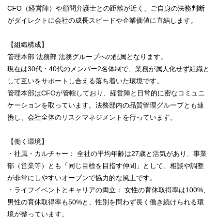
CFO（経営陣）や顧問弁護士との距離が近く、ご自身の法務判断
がダイレクトに会社の成長スピードや企業価値に直結します。
【組織構成】
管理本部 法務部 法務グループへの配属となります。
現在は30代・40代のメンバー2名体制で、業務が属人化せず組織と
して互いをサポートし合える落ち着いた環境です。
管理本部はCFOが管轄しており、経営陣と日常的に密なコミュニ
ケーションを取っています。法務部内の品質管理グループとも連
携し、会社全体のリスクマネジメントを行っています。
【働く環境】
・社風・カルチャー： 全社の平均年齢は27歳と活気があり、事業
部（営業等）とも「同じ目標を目指す仲間」として、相談や調整
が非常にしやすいオープンで協力的な風土です。
・ライフイベントとキャリアの両立： 女性の育休取得率は100%、
男性の育休取得率も50%と、性別を問わず長く働き続けられる環
境が整っています。