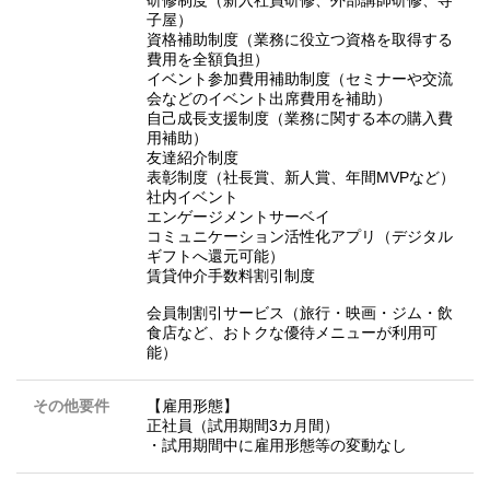
子屋）
資格補助制度（業務に役立つ資格を取得する
費用を全額負担）
イベント参加費用補助制度（セミナーや交流
会などのイベント出席費用を補助）
自己成長支援制度（業務に関する本の購入費
用補助）
友達紹介制度
表彰制度（社長賞、新人賞、年間MVPなど）
社内イベント
エンゲージメントサーベイ
コミュニケーション活性化アプリ（デジタル
ギフトへ還元可能）
賃貸仲介手数料割引制度
会員制割引サービス（旅行・映画・ジム・飲
食店など、おトクな優待メニューが利用可
能）
その他要件
【雇用形態】
正社員（試用期間3カ月間）
・試用期間中に雇用形態等の変動なし