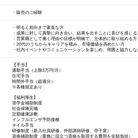
・販売のご経験
・明るく前向きで素直な方
・成果に対して真摯に向き合い、結果を出すことに喜びを感じる
・営業職として働く理由や目標が明確で、主体的に取り組める方
・20代のうちからキャリアを積み、市場価値を高めたい方
・社内イベントやコミュニケーションを楽しめ、周囲と協力しな
【手当】
通勤手当（上限3万円/月）
住宅手当
時間外手当（超過分）
※各種規定あり
【福利厚生】
奨学金補助制度
社会保険完備
定期健康診断
インフルエンザ予防接種
ネイル手当
研修制度（新入社員研修、外部講師研修、寺子屋）
資格補助制度（業務に役立つ資格を取得する費用を全額負担）