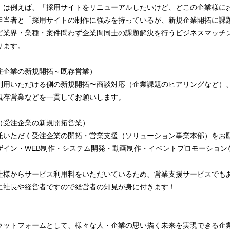
』は例えば、「採用サイトをリニューアルしたいけど、どこの企業様に
担当者と「採用サイトの制作に強みを持っているが、新規企業開拓に課題
ど業界・業種・案件問わず企業間同士の課題解決を行うビジネスマッチ
ります。
注企業の新規開拓～既存営業）
利用いただける側の新規開拓〜商談対応（企業課題のヒアリングなど）
既存営業などを一貫してお願いします。
（受注企業の新規開拓営業）
託いただく受注企業の開拓・営業支援（ソリューション事業本部）をお
ザイン・WEB制作・システム開発・動画制作・イベントプロモーション
社様からサービス利用料をいただいているため、営業支援サービスでも
に社長や経営者ですので経営者の知見が身に付きます！
ラットフォームとして、様々な人・企業の思い描く未来を実現できる企