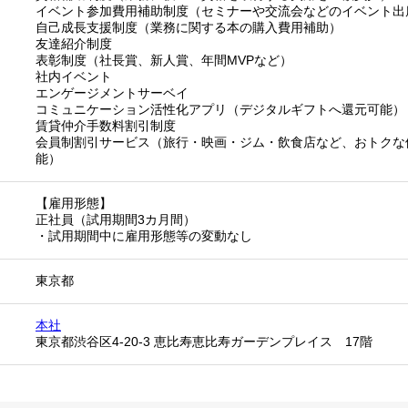
イベント参加費用補助制度（セミナーや交流会などのイベント出
自己成長支援制度（業務に関する本の購入費用補助）
友達紹介制度
表彰制度（社長賞、新人賞、年間MVPなど）
社内イベント
エンゲージメントサーベイ
コミュニケーション活性化アプリ（デジタルギフトへ還元可能）
賃貸仲介手数料割引制度
会員制割引サービス（旅行・映画・ジム・飲食店など、おトクな
能）
【雇用形態】
正社員（試用期間3カ月間）
・試用期間中に雇用形態等の変動なし
東京都
本社
東京都渋谷区4-20-3 恵比寿恵比寿ガーデンプレイス 17階