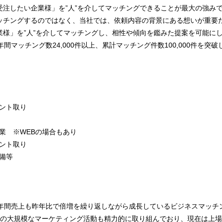
受注したい企業様」を”人”を介してマッチングできることが最大の強み
ッチングするのではなく、当社では、依頼内容の背景にある想いが重要
業様」を”人”を介してマッチングし、相性や傾向を鑑みた提案を可能に
、年間マッチング数24,000件以上、累計マッチング件数100,000件を
ポイント取り
訪問営業 ※WEBの場合もあり
ポイント取り
準備等
、年間売上も昨年比で倍増を繰り返しながら成長しているビジネスマッチ
での大規模なマーケティング活動も精力的に取り組んでおり、現在は上場