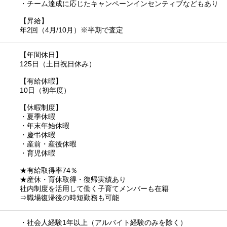
・チーム達成に応じたキャンペーンインセンティブなどもあり
【昇給】
年2回（4月/10月）※半期で査定
【年間休日】
125日（土日祝日休み）
【有給休暇】
10日（初年度）
【休暇制度】
・夏季休暇
・年末年始休暇
・慶弔休暇
・産前・産後休暇
・育児休暇
★有給取得率74％
★産休・育休取得・復帰実績あり
社内制度を活用して働く子育てメンバーも在籍
⇒職場復帰後の時短勤務も可能
・社会人経験1年以上（アルバイト経験のみを除く）