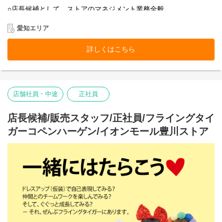
○店長候補として、ストアのマネジメント業務全般
○売上管理
○採用/教育全般
愛知エリア
○ストア業務管理
-接客・販売
詳しくはこちら
-レジ
-品出し
-ディスプレイ
-キャンペーン企画
-在庫管理・発注・検品
店舗社員・中途
正社員
基本業務に加え、随時スタッフの育成・指導を行います。
フライング タイガー コペンハーゲンの店内は、カテゴリー別にい
店長候補/販売スタッフ/正社員/フライングタイ
くつかのエリアに分かれています。
ガーコペンハーゲン/イオンモール豊川ストア
各エリアの責任者がカテゴリーマネージャーと呼ばれる社員で
す。
入社後は、まずカテゴリーマネージャーを目指していただきま
す。
本店所在地及び本社・営業本部：
Zebra Japan株式会社（東京都渋谷区神宮前2-22-16）