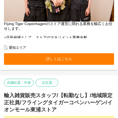
Flying Tiger Copenhagenのストア運営に関わる業務を幅広くお任
せします。
○店長候補として、ストアのマネジメント業務全般
○売上管理
○採用/教育全般
愛知エリア
○ストア業務管理
-接客・販売
詳しくはこちら
-レジ
-品出し
-ディスプレイ
-キャンペーン企画
-在庫管理・発注・検品
店舗社員・中途
正社員
基本業務に加え、随時スタッフの育成・指導を行います。
フライング タイガー コペンハーゲンの店内は、カテゴリー別にい
輸入雑貨販売スタッフ/【転勤なし】/地域限定
くつかのエリアに分かれています。
正社員/フライングタイガーコペンハーゲン/イ
各エリアの責任者がカテゴリーマネージャーと呼ばれる社員で
す。
オンモール東浦ストア
入社後は、まずカテゴリーマネージャーを目指していただきま
す。