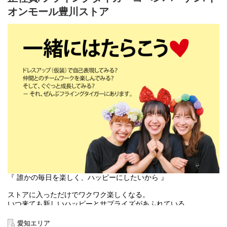
す。
オンモール豊川ストア
入社後は、まずカテゴリーマネージャーを目指していただきま
す。
本店所在地及び本社・営業本部：
Zebra Japan株式会社（東京都渋谷区神宮前2-22-16）
『 誰かの毎日を楽しく、ハッピーにしたいから 』
ストアに入っただけでワクワク楽しくなる。
いつ来ても新しいハッピーとサプライズがあふれている。
お客様にそんな体験をお届けできるのは、
働くスタッフ自身がブランドのファンで、商品を愛しているか
愛知エリア