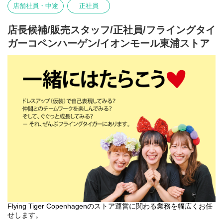
-在庫管理・発注・検品
店舗社員・中途
正社員
基本業務に加え、随時スタッフの育成・指導を行います。
フライング タイガー コペンハーゲンの店内は、カテゴリー別にい
店長候補/販売スタッフ/正社員/フライングタイ
くつかのエリアに分かれています。
ガーコペンハーゲン/イオンモール東浦ストア
各エリアの責任者がカテゴリーマネージャーと呼ばれる社員で
す。
入社後は、まずカテゴリーマネージャーを目指していただきま
す。
本店所在地及び本社・営業本部：
Zebra Japan株式会社（東京都渋谷区神宮前2-22-16）
Flying Tiger Copenhagenのストア運営に関わる業務を幅広くお任
せします。