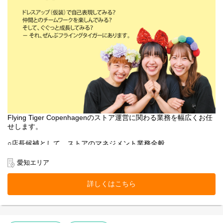
Flying Tiger Copenhagenのストア運営に関わる業務を幅広くお任
せします。
○店長候補として、ストアのマネジメント業務全般
○売上管理
○採用/教育全般
愛知エリア
○ストア業務管理
-接客・販売
詳しくはこちら
-レジ
-品出し
-ディスプレイ
-キャンペーン企画