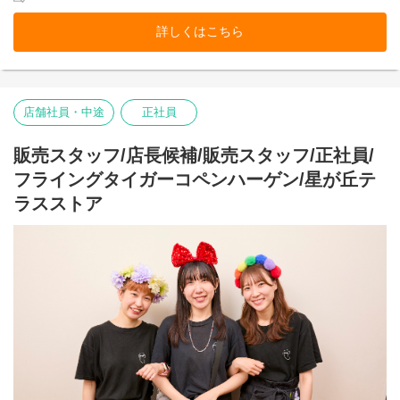
ら。
そして売り場づくりを伸び伸び楽しめるカルチャーがあるから。
詳しくはこちら
お客様だけでなく、スタッフも自然に笑顔になれるのが
Flying Tiger Copenhagenという場所です。
イオンモール豊川ストアで、私たちのチームの一員になりません
店舗社員・中途
正社員
か。
■お店の雰囲気はブログでご覧いただけます！
販売スタッフ/店長候補/販売スタッフ/正社員/
https://blog.jp.flyingtiger.com/brand/flying-tiger-
copenhagen/shop/nagoyasakae
フライングタイガーコペンハーゲン/星が丘テ
ラスストア
本店所在地及び本社・営業本部：
Zebra Japan株式会社（東京都渋谷区神宮前2-22-16）