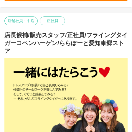
お客様だけでなく、スタッフも自然に笑顔になれるのが
Flying Tiger Copenhagenという場所です。
イオンモール東浦ストアで、私たちのチームの一員になりません
店舗社員・中途
正社員
か。
■お店の雰囲気はブログでご覧いただけます！
店長候補/販売スタッフ/正社員/フライングタイ
https://blog.jp.flyingtiger.com/brand/flying-tiger-
copenhagen/shop/aeonmallhigashiura
ガーコペンハーゲン/ららぽーと愛知東郷スト
ア
本店所在地及び本社・営業本部：
Zebra Japan株式会社（東京都渋谷区神宮前2-22-16）