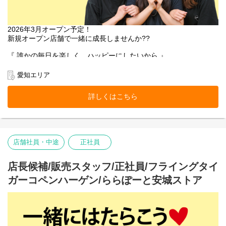
2026年3月オープン予定！
新規オープン店舗で一緒に成長しませんか??
『 誰かの毎日を楽しく、ハッピーにしたいから 』
ストアに入っただけでワクワク楽しくなる。
愛知エリア
いつ来ても新しいハッピーとサプライズがあふれている。
お客様にそんな体験をお届けできるのは、
詳しくはこちら
働くスタッフ自身がブランドのファンで、商品を愛しているか
ら。
そして売り場づくりを伸び伸び楽しめるカルチャーがあるから。
お客様だけでなく、スタッフも自然に笑顔になれるのが
店舗社員・中途
正社員
Flying Tiger Copenhagenという場所です。
■お店の雰囲気はブログでご覧いただけます！
店長候補/販売スタッフ/正社員/フライングタイ
https://blog.jp.flyingtiger.com/brand/flying-tiger-copenhagen
ガーコペンハーゲン/ららぽーと安城ストア