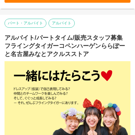
○ストア業務管理
-接客・販売
-レジ
-品出し
パート・アルバイト
アルバイト
-ディスプレイ
-キャンペーン企画
-在庫管理・発注・検品
アルバイト/パートタイム/販売スタッフ募集
フライングタイガーコペンハーゲンららぽー
基本業務に加え、随時スタッフの育成・指導を行います。
と名古屋みなとアクルスストア
入社前に、事前に多店舗での研修を行えますので
安心してオープンを迎えられます。
本店所在地及び本社・営業本部：
Zebra Japan株式会社（東京都渋谷区神宮前2-22-16）