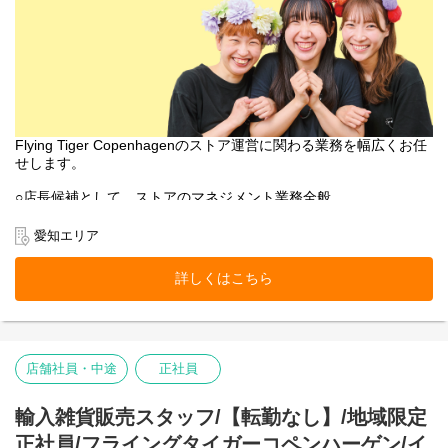
Flying Tiger Copenhagenのストア運営に関わる業務を幅広くお任
せします。
○店長候補として、ストアのマネジメント業務全般
○売上管理
○採用/教育全般
愛知エリア
○ストア業務管理
-接客・販売
詳しくはこちら
-レジ
-品出し
-ディスプレイ
-キャンペーン企画
-在庫管理・発注・検品
店舗社員・中途
正社員
基本業務に加え、随時スタッフの育成・指導を行います。
フライング タイガー コペンハーゲンの店内は、カテゴリー別にい
輸入雑貨販売スタッフ/【転勤なし】/地域限定
くつかのエリアに分かれています。
正社員/フライングタイガーコペンハーゲン/イ
各エリアの責任者がカテゴリーマネージャーと呼ばれる社員で