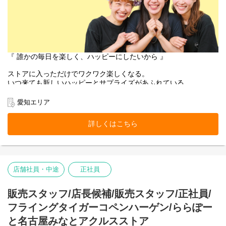
『 誰かの毎日を楽しく、ハッピーにしたいから 』
ストアに入っただけでワクワク楽しくなる。
いつ来ても新しいハッピーとサプライズがあふれている。
お客様にそんな体験をお届けできるのは、
働くスタッフ自身がブランドのファンで、商品を愛しているか
愛知エリア
ら。
そして売り場づくりを伸び伸び楽しめるカルチャーがあるから。
詳しくはこちら
お客様だけでなく、スタッフも自然に笑顔になれるのが
Flying Tiger Copenhagenという場所です。
私たちのチームの一員になりませんか。
店舗社員・中途
正社員
■お店の雰囲気はブログでご覧いただけます！
https://blog.jp.flyingtiger.com/brand/flying-tiger-copenhagen
販売スタッフ/店長候補/販売スタッフ/正社員/
フライングタイガーコペンハーゲン/ららぽー
と名古屋みなとアクルスストア