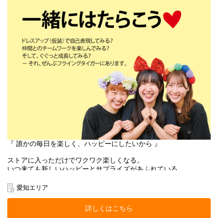
本店所在地及び本社・営業本部：
Zebra Japan株式会社（東京都渋谷区神宮前2-22-16）
『 誰かの毎日を楽しく、ハッピーにしたいから 』
ストアに入っただけでワクワク楽しくなる。
いつ来ても新しいハッピーとサプライズがあふれている。
お客様にそんな体験をお届けできるのは、
働くスタッフ自身がブランドのファンで、商品を愛しているか
愛知エリア
ら。
そして売り場づくりを伸び伸び楽しめるカルチャーがあるから。
詳しくはこちら