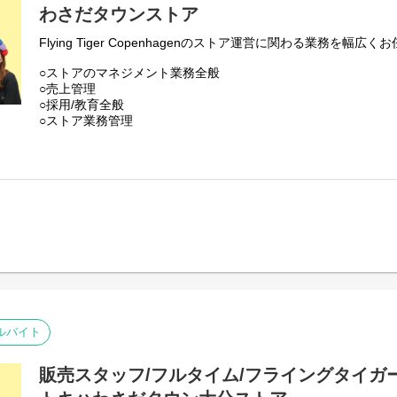
わさだタウンストア
Flying Tiger Copenhagenのストア運営に関わる業務を幅広
○ストアのマネジメント業務全般
○売上管理
○採用/教育全般
○ストア業務管理
-接客・販売
-レジ
-品出し
-ディスプレイ
-キャンペーン企画
-在庫管理・発注・検品
基本業務に加え、随時スタッフの育成・指導を行います。
フライング タイガー コペンハーゲンの店内は、カテゴリー別
ています。
各エリアの責任者がカテゴリーマネージャーと呼ばれる社員で
入社後は、まずカテゴリーマネージャーを目指していただきま
ルバイト
本店所在地及び本社・営業本部：
販売スタッフ/フルタイム/フライングタイ
Zebra Japan株式会社（東京都渋谷区神宮前2-22-16）