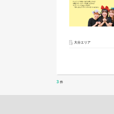
大分エリア
3
件