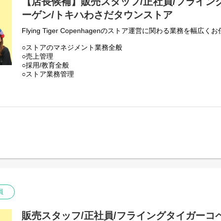
【店長候補】販売スタッフ/正社員/フライン
ーゲン/トキハわさだタウンストア
Flying Tiger Copenhagenのストア運営に関わる業務を幅広
○ストアのマネジメント業務全般
○売上管理
○採用/教育全般
○ストア業務管理
-接客・販売
-レジ
-品出し
-ディスプレイ
-キャンペーン企画
-在庫管理・発注・検品
基本業務に加え、随時スタッフの育成・指導を行います。
フライング タイガー コペンハーゲンの店内は、カテゴリー別
ています。
各エリアの責任者がカテゴリーマネージャーと呼ばれる社員で
入社後は、まずカテゴリーマネージャーを目指していただき、
店舗の店長へとステップアップしていただきます。
員
本店所在地及び本社・営業本部：
Zebra Japan株式会社（東京都渋谷区神宮前2-22-16）
販売スタッフ/正社員/フライングタイガーコ