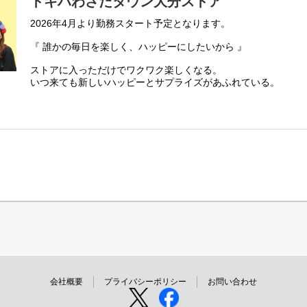
トキハわさだタウン大分ストア
2026年4月より勤務スタート予定となります。
『 誰かの毎日を楽しく、ハッピーにしたいから 』
ストアに入っただけでワクワク楽しくなる。
いつ来ても新しいハッピーとサプライズがあふれている。
お客様にそんな体験をお届けできるのは、
働くスタッフ自身がブランドのファンで、商品を愛しているか
そして売り場づくりを伸び伸び楽しめるカルチャーがあるから
お客様だけでなく、スタッフも自然に笑顔になれるのが
Flying Tiger Copenhagenという場所です。
私たちのチームの一員になりませんか。
会社概要
プライバシーポリシー
お問い合わせ