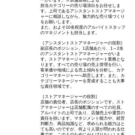
担当カテゴリーの売り場演出をお任せしま
す。上司であるアシスタントストアマネージ
ャーに相談しながら、魅力的な売り場づくり
をお願いします。
また、およそ10名程度のアルバイトスタッフ
のマネジメントも担当します。
［アシスタントストアマネージャーの役割］
副店長のポジション。1店舗あたり、1～2名
のアシスタントストアマネージャーがいま
す。ストアマネージャーのサポート業務とな
ります。すべての売り場の売上管理を行い、
客単価や地域による売上傾向を分析し、カテ
ゴリーマネージャーへ助言します。また、カ
テゴリーマネージャーを育成することも大事
な責任領域です。
［ストアマネージャーの役割］
店舗の責任者、店長のポジションです。スト
アマネージャーは店舗配属のすべての社員、
アルバイトの上司であり、店舗売上や運営の
責任を担います。マネジメント能力や、経営
判断力、商品知識など、求められる能力はと
ても高いのですが、何より人望が問われる仕
事です。この人のためにがんばりたい！と多