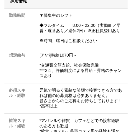
採用情報
勤務時間
▼募集中のシフト
◆フルタイム 8:00～22:00（実働8h／早
番・遅番あり／週休2日）※正社員登用あり
※時間、曜日はご相談ください
想定給与
[ア/パ]時給1070円～
*交通費全額支給、社会保険完備
*年2回、評価制度による昇給・昇格のチャン
スあり
必須スキ
元気で明るく素敵な笑顔で接客できる方であ
ル・経験
れば他の応募資格は必要ありません。
皆さまからのご応募をお待ちしております！
*高卒以上
歓迎スキ
*アパレルや雑貨、カフェなどでの接客経験
ル・経験
のある方も歓迎
*飲食・ホテル・美容コスメ系の経験も活か