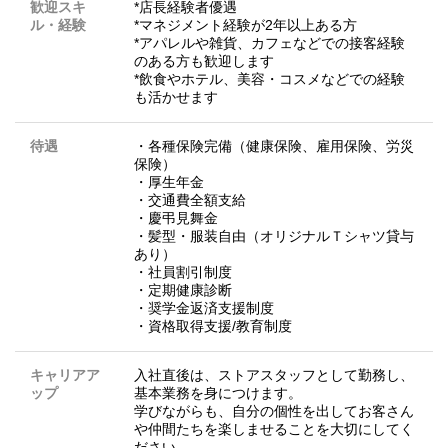
歓迎スキ
*店長経験者優遇
ル・経験
*マネジメント経験が2年以上ある方
*アパレルや雑貨、カフェなどでの接客経験
のある方も歓迎します
*飲食やホテル、美容・コスメなどでの経験
も活かせます
待遇
・各種保険完備（健康保険、雇用保険、労災
保険）
・厚生年金
・交通費全額支給
・慶弔見舞金
・髪型・服装自由（オリジナルＴシャツ貸与
あり）
・社員割引制度
・定期健康診断
・奨学金返済支援制度
・資格取得支援/教育制度
キャリアア
入社直後は、ストアスタッフとして勤務し、
ップ
基本業務を身につけます。
学びながらも、自分の個性を出してお客さん
や仲間たちを楽しませることを大切にしてく
ださい。