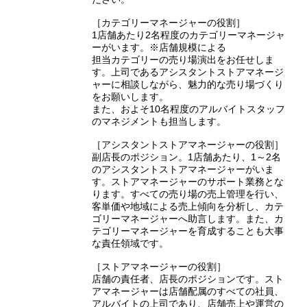
［カテゴリーマネージャーの役割］
1店舗あたり2名程度のカテゴリーマネージャ
ーがいます。※店舗規模による
担当カテゴリーの売り場演出をお任せしま
す。上司であるアシスタントストアマネージ
ャーに相談しながら、魅力的な売り場づくり
をお願いします。
また、およそ10名程度のアルバイトスタッフ
のマネジメントも担当します。
［アシスタントストアマネージャーの役割］
副店長のポジション。1店舗あたり、1～2名
のアシスタントストアマネージャーがいま
す。ストアマネージャーのサポート業務とな
ります。すべての売り場の売上管理を行い、
客単価や地域による売上傾向を分析し、カテ
ゴリーマネージャーへ助言します。また、カ
テゴリーマネージャーを育成することも大事
な責任領域です。
［ストアマネージャーの役割］
店舗の責任者、店長のポジションです。スト
アマネージャーは店舗配属のすべての社員、
アルバイトの上司であり、店舗売上や運営の