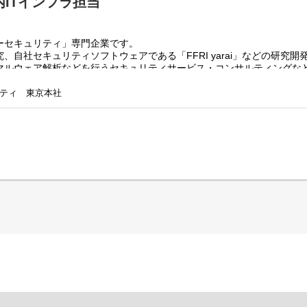
内ITインフラ担当
ーセキュリティ」専門企業です。
自社セキュリティソフトウェアである「FFRI yarai」などの研究開
マルウェア解析などを行うセキュリティサービス・コンサルティングな
する事業を行っています。
しており、柔軟な働き方が可能です。
ティ 東京本社
ンスの変化に伴う経済安全保障へのニーズの高まりなどを背景に、
ティのレベル向上のため、事業の大幅な拡大を進めております。
対して、社内ITインフラ担当として貢献できることは多々あり、
い社内システムづくりを推進することができます。
いて、
ラ運用・保守など、社内ITインフラ担当としてご活躍いただきます。
ィと利便性を両立した社内ITシステムを目指しております。
企業として求められるセキュリティ要件を満たしつつ、
内ITシステムの構築に取り組んでまいります。
ITインフラ担当として取り組んでいただきます。
ド・NW・サーバー・PC）の構築、運用