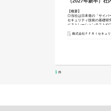
（2027年新卒）社
【概要】
◎当社は日本発の「サイバ
セキュリティ技術の基礎研究、
ペネトレーションテストや
サイバーセキュリティに関
リモートワーク制度を導入
株式会社ＦＦＲＩセキュリ
昨今、国家間のパワーバラ
日本のナショナルセキュリ
事業拡大に伴う組織課題に
自身が主体となってより良
【仕事内容】
当社コーポレート部門にお
1
件
システムの導入やITインフ
また、当社ではセキュリテ
サイバーセキュリティ対策
社員の利便性を追求した社
ご入社後は研修を経て社内
◆具体的な仕事内容
・社内ITインフラ（クラウ