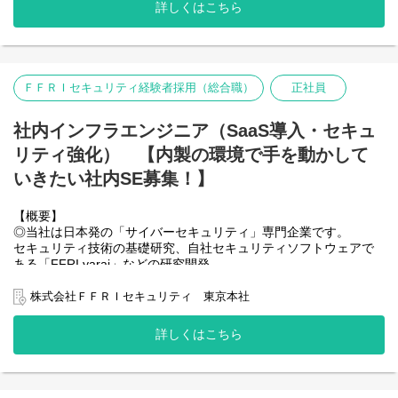
全社的にリモートワーク制度を導入しており、柔軟な働き方が可
詳しくはこちら
能です。
昨今、国家間のパワーバランスの変化に伴う経済安全保障へのニ
ーズの高まりなどを背景に、
日本のナショナルセキュリティのレベル向上のため、事業の大幅
ＦＦＲＩセキュリティ経験者採用（総合職）
正社員
な拡大を進めております。
事業拡大に伴う組織課題に対して、社内SEとして貢献できること
は多々あり、
社内インフラエンジニア（SaaS導入・セキュ
自身が主体となってより良い社内システムづくりを推進すること
リティ強化） 【内製の環境で手を動かして
ができます。
いきたい社内SE募集！】
【仕事内容】
【概要】
◎所属予定のIT統括チームでは、ITシステムの企画立案、設計構
◎当社は日本発の「サイバーセキュリティ」専門企業です。
築、運用をはじめ、
セキュリティ技術の基礎研究、自社セキュリティソフトウェアで
ITシステム管理における上流設計から管理全般の多くを内製して
ある「FFRI yarai」などの研究開発、
担っております。
ペネトレーションテストやマルウェア解析などを行うセキュリテ
社内インフラエンジニアとして、セキュリティと利便性を両立し
ィ・サービス事業など、
株式会社ＦＦＲＩセキュリティ 東京本社
たITシステムを目指し従事いただきます。
サイバーセキュリティに関する事業を行っています。
全社的にリモートワーク制度を導入しており、柔軟な働き方が可
今後はこれまで以上に社内ITインフラ強化、セキュリティ強化に
詳しくはこちら
能です。
取り組んでいきます。
サイバーセキュリティ対策企業として求められるセキュリティ要
昨今、国家間のパワーバランスの変化に伴う経済安全保障へのニ
件を満たしつつ、
ーズの高まりなどを背景に、
社員の利便性を追求した社内ITシステムの構築を目指します。