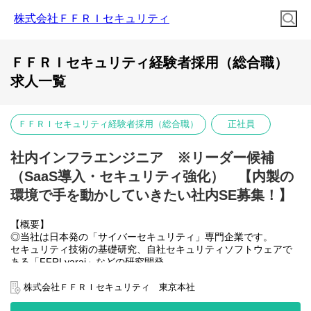
株式会社ＦＦＲＩセキュリティ
ＦＦＲＩセキュリティ経験者採用（総合職）
求人一覧
ＦＦＲＩセキュリティ経験者採用（総合職）
正社員
社内インフラエンジニア ※リーダー候補
（SaaS導入・セキュリティ強化） 【内製の
環境で手を動かしていきたい社内SE募集！】
【概要】
◎当社は日本発の「サイバーセキュリティ」専門企業です。
セキュリティ技術の基礎研究、自社セキュリティソフトウェアで
ある「FFRI yarai」などの研究開発、
ペネトレーションテストやマルウェア解析などを行うセキュリテ
ィ・サービス事業など、
株式会社ＦＦＲＩセキュリティ 東京本社
サイバーセキュリティに関する事業を行っています。