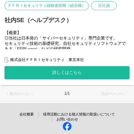
日本のナショナルセキュリティのレベル向上のため、事業の大幅
※社員からの問い合わせなどヘルプデスク業務は別チームで行っ
ＦＦＲＩセキュリティ経験者採用（総合職）
正社員
な拡大を進めております。
ております。
事業拡大に伴う組織課題に対して、社内SEとして貢献できること
※本ポジションは社内インフラエンジニアとして、SaaSやセキュ
は多々あり、
社内SE（ヘルプデスク）
リティなどインフラ技術について取り組んでいただく想定です。
自身が主体となってより良い社内システムづくりを推進すること
ができます。
【概要】
＜具体的な業務内容＞
◎当社は日本発の「サイバーセキュリティ」専門企業です。
【仕事内容】
下記の企画立案～設計構築～運用に関わっていただきたいと考え
セキュリティ技術の基礎研究、自社セキュリティソフトウェアで
◎所属予定のIT統括チームでは、ITシステムの企画立案、設計構
ています。
ある「FFRI yarai」などの研究開発、
築、運用をはじめ、
・クラウドサービス（SaaS,AI）の導入、機能向上
ペネトレーションテストやマルウェア解析などを行うセキュリテ
ITシステム管理における上流設計から管理全般の多くを内製して
・セキュリティ強化、向上(認証、ログ、各種サービス)
ィ・サービス事業など、
株式会社ＦＦＲＩセキュリティ 東京本社
担っております。
・インフラ構築、運用、強化(各種サーバ、ネットワークなど)
サイバーセキュリティに関する事業を行っています。
社内インフラエンジニアとして、セキュリティと利便性を両立し
・社内ITガバナンス強化(ISMS、クラウドサービス利用)
全社的にリモートワーク制度を導入しており、柔軟な働き方が可
たITシステムを目指し従事いただきます。
詳しくはこちら
・社内ITインフラの構築、運用(サーバ、SaaSなど)
能です。
・社内ITセキュリティ確保、向上、運用改善
今後はこれまで以上に社内ITインフラ強化、セキュリティ強化に
昨今、国家間のパワーバランスの変化に伴う経済安全保障へのニ
取り組んでいきます。
まずはこれまでのご経験やスキルを活かしてご活躍いただく想定
ーズの高まりなどを背景に、
サイバーセキュリティ対策企業として求められるセキュリティ要
をしておりますので、
1/1
〈 前のページへ
次のページへ 〉
日本のナショナルセキュリティのレベル向上のため、事業の大幅
件を満たしつつ、
入社時に経験のない分野があっても問題ありません。
な拡大を進めております。
社員の利便性を追求した社内ITシステムの構築を目指します。
入社後、徐々に対応範囲を広げていただき、ゆくゆくは全般をお
事業拡大に伴う組織課題に対して、社内SEとして貢献できること
※社員からの問い合わせなどヘルプデスク業務は別チームで行っ
任せしたいと考えております。
は多々あり、
会社概要
採用活動における個人情報の取扱いについて
ております。
自身が主体となってより良い社内システムづくりを推進すること
お問い合わせ
【備考】
※本ポジションは社内インフラエンジニアとして、SaaSやセキュ
ができます。
変更の範囲：会社の定める業務
リティなどインフラ技術について取り組んでいただく想定です。
【仕事内容】