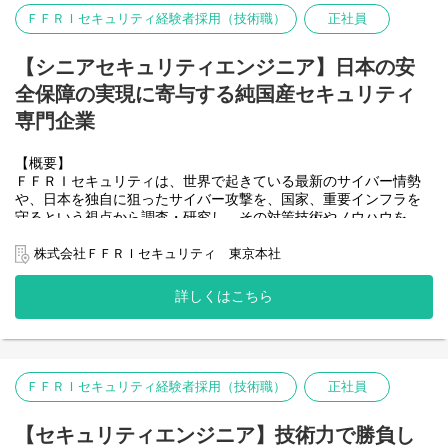
ただける、プロジェクトマネージャを募集いたします。
・ステークホルダーマネジメント
ＦＦＲＩセキュリティ経験者採用（技術職）
正社員
・プロジェクト間の要員調整
【仕事内容】
・新事業開発
ＦＦＲＩセキュリティでは、最先端の技術領域におけるサイバー
【シニアセキュリティエンジニア】日本の安
-新セキュリティサービス事業の立ち上げ
セキュリティに関する
全保障の実現に寄与する純国産セキュリティ
調査・研究をコアとしたサービスを展開しております。
*案件例
これらのプロジェクトの管理・推進、成功への支援を担当いただ
専門企業
■最先端技術に関するセキュリティ上の脅威の調査、対策の検討
きます。
■AIセキュリティおよびAI技術を活用したセキュリティ技術の研究
また、経済安全保障を支える国産サイバーセキュリティを実現す
開発
【概要】
るため、
■IoT機器・アプリケーションのセキュリティ検査、ペネトレーシ
ＦＦＲＩセキュリティは、世界で起きている最新のサイバー情勢
次世代Yaraiサービスの検討や、新たなセキュリティ事業の立ち上
ョンテスト
や、日本を独自に狙ったサイバー攻撃を、国家、重要インフラを
げにも関わっていただきます。
■マルウェア解析
守るという視点から調査・研究し、その対策技術やノウハウを、
■バックドア検査
純国産のセキュリティプロダクトとサービスで
■具体的な仕事内容
■プロフェッショナル向けトレーニング講師 （疑似マルウエア作
一体として提供することで、日本のナショナルセキュリティのレ
株式会社ＦＦＲＩセキュリティ 東京本社
・顧客提案活動
成、ペネトレーション）
ベル向上に貢献しております。
-お客様のセキュリティに関する課題抽出
■セキュリティ関係のツール、コンポーネントの研究試作・請負開
昨今の国家間のパワーバランスの変化に伴う経済安全保障へのニ
-課題解決方針の策定と提案活動
詳しくはこちら
発
ーズの高まりに応えるため、セキュリティ・サービス事業の
・プロジェクトマネジメント
大幅な拡大を進めており、先進的かつコアなセキュリティ技術の
-プロジェクト計画の策定
※「FFRI yarai」などの自社製品の開発部署とは異なります。
追求を目指すセキュリティ技術者を募集いたします。
-プロジェクトの実行管理
クライアントからのニーズに応じてセキュリティサービスを提供
-稼働／コスト管理
していく部署での募集となります。
【仕事内容】
・ステークホルダーマネジメント
ＦＦＲＩセキュリティ経験者採用（技術職）
正社員
ＦＦＲＩセキュリティでは、最先端の技術領域におけるサイバー
・プロジェクト間の要員調整
【備考】
セキュリティに関する調査・研究をコアとした
・新事業開発
変更の範囲：会社の定める業務
以下のようなサービスを展開しており、これらを担当いただきま
【セキュリティエンジニア】技術力で勝負し
-新セキュリティサービス事業の立ち上げ