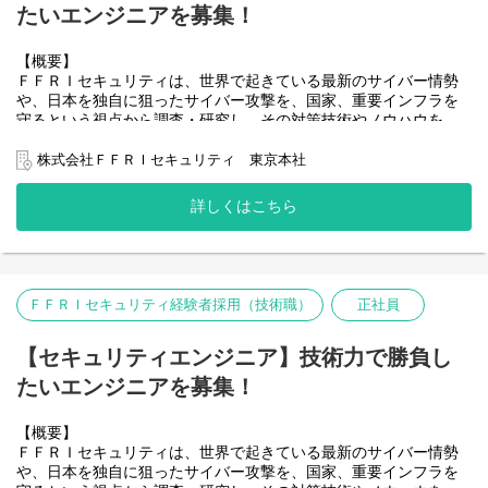
す。
たいエンジニアを募集！
プロジェクトをリードいただける方も歓迎しております。
*案件例
・セキュリティの専門企業だからこそ経験できる専門的な案件が
■最先端技術に関するセキュリティ上の脅威の調査、対策の検討
豊富で、特定の技術領域だけでなく、
■システム、アプリケーション、IoT機器等に対するセキュリティ
【概要】
■AIセキュリティおよびAI技術を活用したセキュリティ技術の研究
幅広くセキュリティ技術に携わることができます。
診断、ペネトレーションテスト
ＦＦＲＩセキュリティは、世界で起きている最新のサイバー情勢
開発
・業務を通じて最先端のサイバーセキュリティに関する知識や技
■AIセキュリティおよびAI技術を活用したセキュリティ技術の研究
や、日本を独自に狙ったサイバー攻撃を、国家、重要インフラを
■IoT機器・アプリケーションのセキュリティ検査、ペネトレーシ
術が習得できます。
開発
守るという視点から調査・研究し、その対策技術やノウハウを、
ョンテスト
・これまでのキャリアで培った自身の技術力、当社がこれまでの
■プロフェッショナル向けトレーニング講師 （疑似マルウエア作
純国産のセキュリティプロダクトとサービスで
■マルウェア解析
研究開発で培った知見やノウハウをフル活用し、
成、ペネトレーション）
一体として提供することで、日本のナショナルセキュリティのレ
株式会社ＦＦＲＩセキュリティ 東京本社
■バックドア検査
官公庁や大手企業から受けるセキュリティに関する様々な依頼を
■オフェンシブセキュリティ技術に関するセキュリティ上の脅威の
ベル向上に貢献しております。
■プロフェッショナル向けトレーニング講師 （疑似マルウエア作
解決して頂きます。
調査、対策の検討
昨今の国家間のパワーバランスの変化に伴う経済安全保障へのニ
成、ペネトレーション）
・依頼内容は多種多様ですが、当社だからこそ対応可能な、技術
詳しくはこちら
■オフェンシブセキュリティ関係のツール、コンポーネントの研究
ーズの高まりに応えるため、セキュリティ・サービス事業の
■セキュリティ関係のツール、コンポーネントの研究試作・請負開
的に難易度の高い案件に取り組むことができます。
開発・試作
大幅な拡大を進めており、先進的かつコアなセキュリティ技術の
発
・セキュリティ分野の経験の浅い技術者の方には、OJTや外部に
追求を目指すセキュリティ技術者を募集いたします。
も提供しているトレーニング教材を通して
※「FFRI yarai」などの自社製品の開発部署とは異なります。
セキュリティ技術を身に着けていただきます。
入社時はこれまでのご経験やスキルを活かせる業務からスタート
【仕事内容】
クライアントからのニーズに応じてセキュリティサービスを提供
ＦＦＲＩセキュリティ経験者採用（技術職）
正社員
していただき、
ＦＦＲＩセキュリティでは、最先端の技術領域におけるサイバー
していく部署での募集となります。
ゆくゆくはセキュリティのスペシャリストとして様々な業務をお
セキュリティに関する調査・研究をコアとした
【募集背景】
任せしたいと考えています。
以下のようなサービスを展開しており、これらを担当いただきま
【セキュリティエンジニア】技術力で勝負し
【備考】
・当社では、スマートフォンやネットワーク機器をはじめとした
また、未経験の分野については、OJTや外部にも提供しているト
す。
変更の範囲：会社の定める業務
組み込みシステム、Microsoft Windowsなどの
たいエンジニアを募集！
レーニング教材などセキュリティ技術を身に着けていただく環境
OSやアプリケーションソフトウェアにおいて、多数の脆弱性発見
がございます。
入社後、OJTや外部にも提供しているトレーニング教材を通して
・セキュリティの専門企業だからこそ経験できる専門的な案件が
の実績があります。
セキュリティ技術を身に着けていただきます。
豊富で、特定の技術領域だけでなく、
【概要】
さらに、CODE BLUE、Black Hat、PacSecなどの多数の国際カン
入社時はこれまでのご経験やスキルを活かせる業務からスタート
幅広くセキュリティ技術に携わることができます。
ＦＦＲＩセキュリティは、世界で起きている最新のサイバー情勢
ファレンスで脆弱性分析やマルウェア分析に関する
【備考】
していただき、
・業務を通じて最先端のサイバーセキュリティに関する知識や技
や、日本を独自に狙ったサイバー攻撃を、国家、重要インフラを
研究発表を行っており、国内外の関連組織と連携しながらセキュ
変更の範囲：会社の定める業務