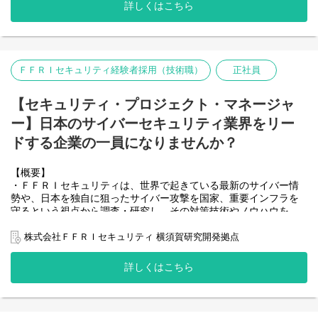
・昨今の国家間のパワーバランスの変化に伴う経済安全保障への
詳しくはこちら
ニーズの高まりに応えるため、セキュリティ・サービス事業の大
幅な拡大を進めており、先進的かつコアなセキュリティ技術の追
求を目指すセキュリティ技術者の募集と、
国家や重要インフラにおけるサイバー対策プロジェクトを推進い
ただける、プロジェクトマネージャを募集いたします。
ＦＦＲＩセキュリティ経験者採用（技術職）
正社員
【仕事内容】
ＦＦＲＩセキュリティでは、最先端の技術領域におけるサイバー
【セキュリティ・プロジェクト・マネージャ
セキュリティに関する
ー】日本のサイバーセキュリティ業界をリー
調査・研究をコアとしたサービスを展開しております。
これらのプロジェクトの管理・推進、成功への支援を担当いただ
ドする企業の一員になりませんか？
きます。
また、経済安全保障を支える国産サイバーセキュリティを実現す
【概要】
るため、
・ＦＦＲＩセキュリティは、世界で起きている最新のサイバー情
次世代Yaraiサービスの検討や、新たなセキュリティ事業の立ち上
勢や、日本を独自に狙ったサイバー攻撃を国家、重要インフラを
げにも関わっていただきます。
守るという視点から調査・研究し、その対策技術やノウハウを、
純国産のセキュリティプロダクトとサービスで
■具体的な仕事内容
一体として提供することで、日本のナショナルセキュリティのレ
株式会社ＦＦＲＩセキュリティ 横須賀研究開発拠点
・顧客提案活動
ベル向上に貢献しております。
-お客様のセキュリティに関する課題抽出
・昨今の国家間のパワーバランスの変化に伴う経済安全保障への
-課題解決方針の策定と提案活動
詳しくはこちら
ニーズの高まりに応えるため、セキュリティ・サービス事業の大
・プロジェクトマネジメント
幅な拡大を進めており、先進的かつコアなセキュリティ技術の追
-プロジェクト計画の策定
求を目指すセキュリティ技術者の募集と、
-プロジェクトの実行管理
国家や重要インフラにおけるサイバー対策プロジェクトを推進い
-稼働／コスト管理