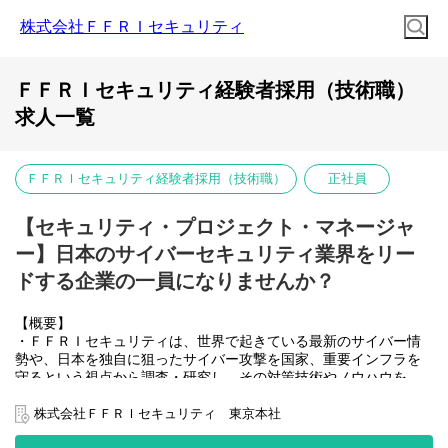
株式会社ＦＦＲＩセキュリティ
ＦＦＲＩセキュリティ経験者採用（技術職）
求人一覧
ＦＦＲＩセキュリティ経験者採用（技術職）
正社員
【セキュリティ・プロジェクト・マネージャ
ー】日本のサイバーセキュリティ業界をリー
ドする企業の一員になりませんか？
【概要】
・ＦＦＲＩセキュリティは、世界で起きている最新のサイバー情
勢や、日本を独自に狙ったサイバー攻撃を国家、重要インフラを
守るという視点から調査・研究し、その対策技術やノウハウを、
純国産のセキュリティプロダクトとサービスで
一体として提供することで、日本のナショナルセキュリティのレ
株式会社ＦＦＲＩセキュリティ 東京本社
ベル向上に貢献しております。